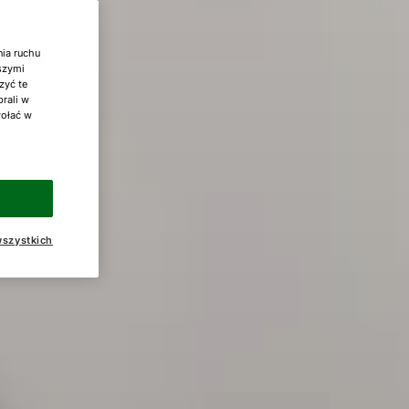
nia ruchu
aszymi
zyć te
brali w
wołać w
szystkich