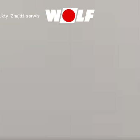
ukty
Znajdź serwis