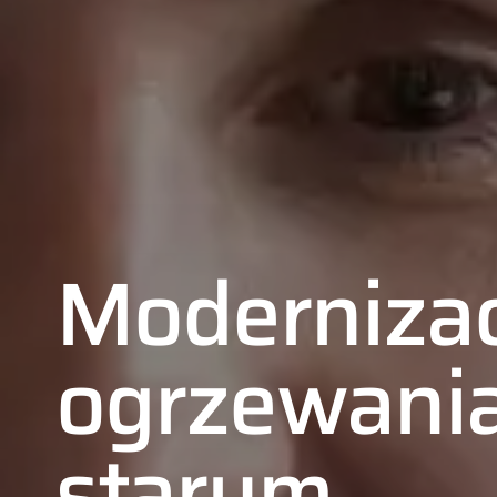
Modernizac
ogrzewani
starym