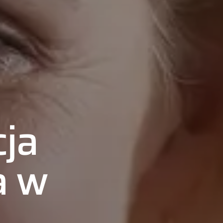
ja
a w