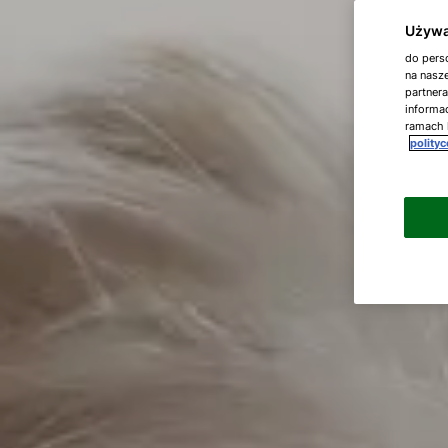
Używa
do perso
na nasze
partner
informac
ramach 
polity