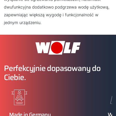
dwufunkcyjna dodatkowo podgrzewa wodę użytkową,
zapewniając większą wygodę i funkcjonalność w
jednym urządzeniu.
Perfekcyjnie dopasowany do
Ciebie.
Made in Germany
WO