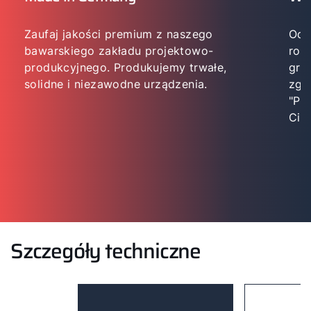
Zaufaj jakości premium z naszego
Od 
bawarskiego zakładu projektowo-
roz
produkcyjnego. Produkujemy trwałe,
grz
solidne i niezawodne urządzenia.
zgo
"Pe
Cieb
Szczegóły techniczne