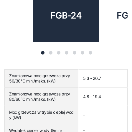
FGB-24
FGB
Znamionowa moc grzewcza przy
5.3 - 20.7
50/30°C min./maks. (kW)
Znamionowa moc grzewcza przy
4,8 - 19,4
80/60°C min./maks. (kW)
Moc grzewcza w trybie ciepłej wod
-
y (kW)
Wydatek ciepłej wody (l/min)
-