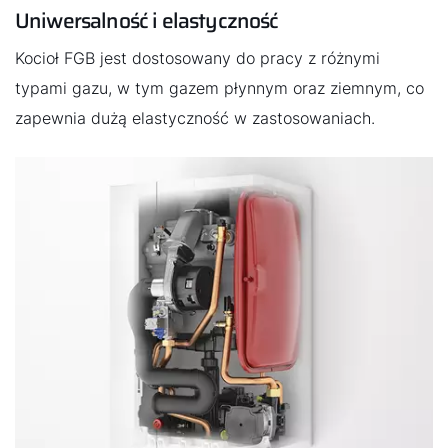
Uniwersalność i elastyczność
urządzeniami WOLF z dowolnego miejsca, a możliwość
połączenia kotła z innymi urządzeniami w sieć
Kocioł FGB jest dostosowany do pracy z różnymi
zapewnia pełną elastyczność w użytkowaniu.
typami gazu, w tym gazem płynnym oraz ziemnym, co
zapewnia dużą elastyczność w zastosowaniach.