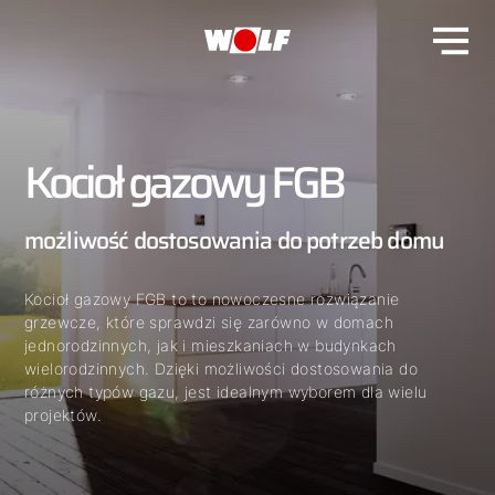
Kocioł gazowy FGB
możliwość dostosowania do potrzeb domu
Kocioł gazowy FGB to to nowoczesne rozwiązanie
grzewcze, które sprawdzi się zarówno w domach
jednorodzinnych, jak i mieszkaniach w budynkach
wielorodzinnych. Dzięki możliwości dostosowania do
różnych typów gazu, jest idealnym wyborem dla wielu
projektów.