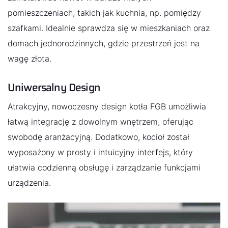
Znajdź swojego eksperta
pomieszczeniach, takich jak kuchnia, np. pomiędzy
szafkami. Idealnie sprawdza się w mieszkaniach oraz
domach jednorodzinnych, gdzie przestrzeń jest na
Przydatne linki
wagę złota.
Kariera
Uniwersalny Design
O nas
Atrakcyjny, nowoczesny design kotła FGB umożliwia
Kontakt
łatwą integrację z dowolnym wnętrzem, oferując
swobodę aranżacyjną. Dodatkowo, kocioł został
wyposażony w prosty i intuicyjny interfejs, który
ułatwia codzienną obsługę i zarządzanie funkcjami
urządzenia.