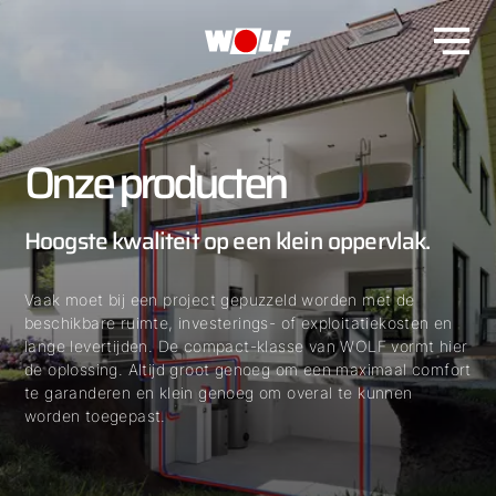
Onze producten
Hoogste kwaliteit op een klein oppervlak.
Vaak moet bij een project gepuzzeld worden met de
beschikbare ruimte, investerings- of exploitatiekosten en
lange levertijden. De compact-klasse van WOLF vormt hier
de oplossing. Altijd groot genoeg om een maximaal comfort
te garanderen en klein genoeg om overal te kunnen
worden toegepast.