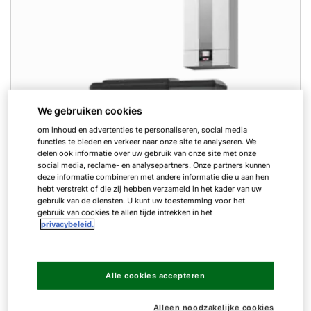
We gebruiken cookies
om inhoud en advertenties te personaliseren, social media
functies te bieden en verkeer naar onze site te analyseren. We
delen ook informatie over uw gebruik van onze site met onze
social media, reclame- en analysepartners. Onze partners kunnen
deze informatie combineren met andere informatie die u aan hen
hebt verstrekt of die zij hebben verzameld in het kader van uw
gebruik van de diensten. U kunt uw toestemming voor het
gebruik van cookies te allen tijde intrekken in het
privacybeleid.
CHA en CHC-monoblock
De warmtepomp CHA-monoblock is voor velen
de favoriet. De monoblock is zeer efficiënt en
Alle cookies accepteren
past naadloos in het designconcept van uw huis.
Met het warmtepompcentrum CHC-monoblock
Alleen noodzakelijke cookies