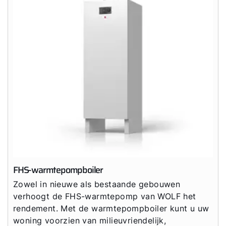
FHS-warmtepompboiler
Hallo!
Zowel in nieuwe als bestaande gebouwen
verhoogt de FHS-warmtepomp van WOLF het
Hoe kunnen wij u helpen?
rendement. Met de warmtepompboiler kunt u uw
woning voorzien van milieuvriendelijk,