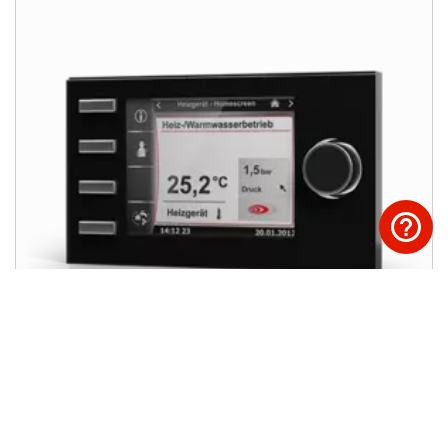
Bedienmodule BM-2
Met de bedienmodule BM-2 van WOLF bedient u
comfortabel de volledige huistechniek. De