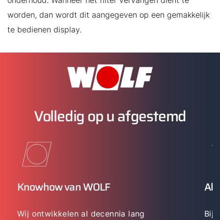
onderhoud. Wanneer het filter vervangen dient te
worden, dan wordt dit aangegeven op een gemakkelijk
te bedienen display.
Volledig op u afgestemd
Knowhow van WOLF
All
Wij ontwikkelen al decennia lang
Bij 