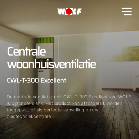
Centrale
woonhuisventilatie
CWL-T-300 Excellent
De centrale ventilatie-unit CWL-T-300 Excellent van WOLF
is bijzonder slank. Het product kan afzonderlijk worden
toegepast, of als perfecte aanvulling op uw
huistechniekcentrale.