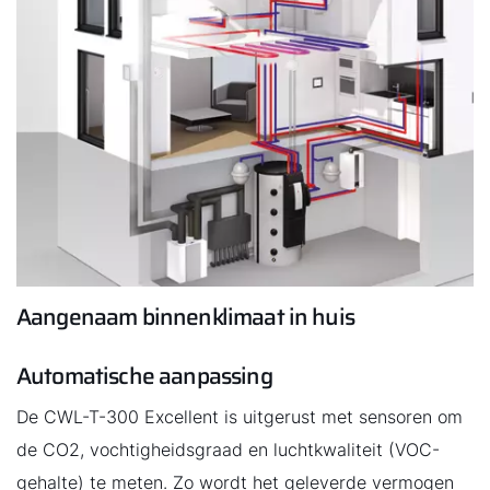
Hoe kunnen wij u helpen?
Contact met het team
Contactformulier
Mail de WOLF Service
Adresgegevens
Aangenaam binnenklimaat in huis
Ook interessant?
Automatische aanpassing
Downloads
De CWL-T-300 Excellent is uitgerust met sensoren om
de CO2, vochtigheidsgraad en luchtkwaliteit (VOC-
Service App
gehalte) te meten. Zo wordt het geleverde vermogen