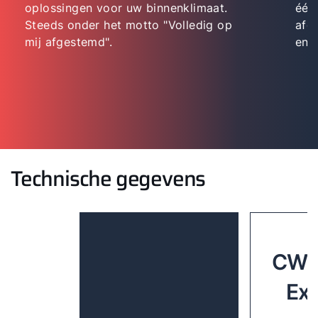
oplossingen voor uw binnenklimaat.
één
Steeds onder het motto "Volledig op
afg
mij afgestemd".
en 
Technische gegevens
CWL
Exc