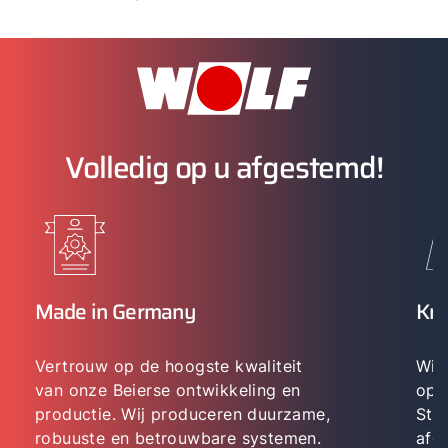
Volledig op u afgestemd!
Made in Germany
Kn
Vertrouw op de hoogste kwaliteit
Wij
van onze Beierse ontwikkeling en
opl
productie. Wij produceren duurzame,
Ste
robuuste en betrouwbare systemen.
afg