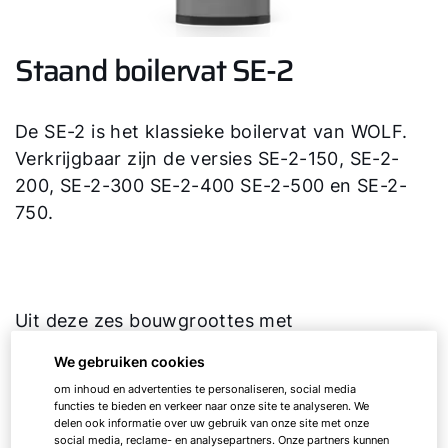
Staand boilervat SE-2
De SE-2 is het klassieke boilervat van WOLF.
Verkrijgbaar zijn de versies SE-2-150, SE-2-
200, SE-2-300 SE-2-400 SE-2-500 en SE-2-
750.
Uit deze zes bouwgroottes met
opslagcapaciteiten van 150 tot 750 vindt u
We gebruiken cookies
altijd de meest passende: zowel voor een
om inhoud en advertenties te personaliseren, social media
kleine als grotere warmwaterbehoefte.
functies te bieden en verkeer naar onze site te analyseren. We
delen ook informatie over uw gebruik van onze site met onze
social media, reclame- en analysepartners. Onze partners kunnen