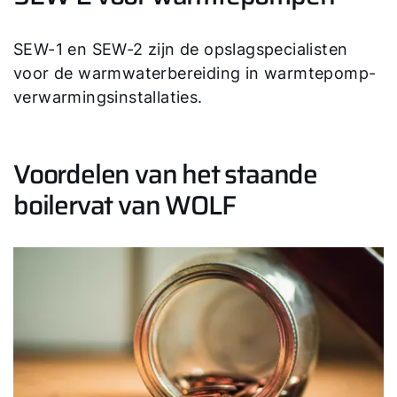
Contactformulier
SEW-1 en SEW-2 zijn de opslagspecialisten
Mail de WOLF Service
voor de warmwaterbereiding in warmtepomp-
verwarmingsinstallaties.
Adresgegevens
Voordelen van het staande
Ook interessant?
boilervat van WOLF
Downloads
Service App