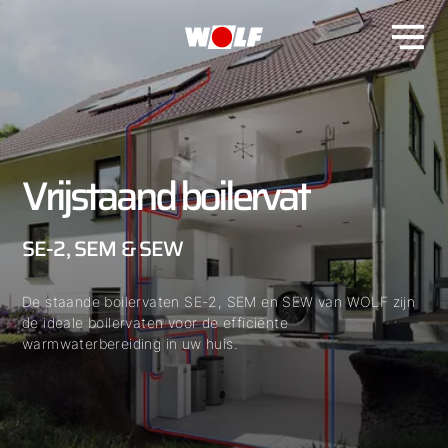
Vrijstaand boilervat
SE-2, SEM & SEW
De staande boilervaten SE-2, SEM en SEW van WOLF zijn
de ideale boilervaten voor de efficiënte
warmwaterbereiding in uw huis.