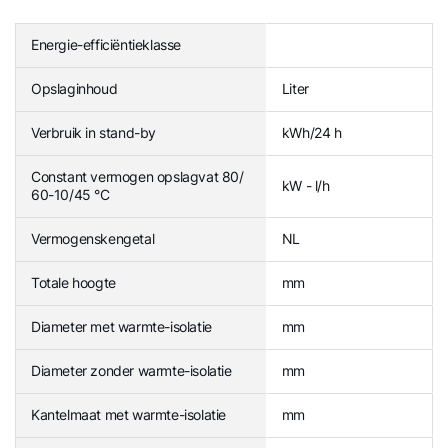
Energie-efficiëntieklasse
Opslaginhoud
Liter
Verbruik in stand-by
kWh/24 h
Constant vermogen opslagvat 80/
kW - l/h
60-10/45 °C
Vermogenskengetal
NL
Totale hoogte
mm
Diameter met warmte-isolatie
mm
Diameter zonder warmte-isolatie
mm
Kantelmaat met warmte-isolatie
mm