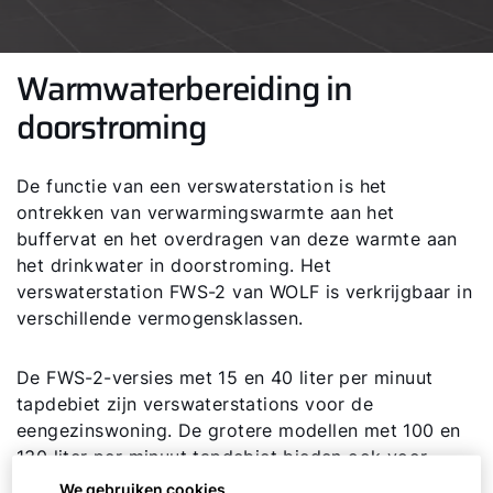
Warmwaterbereiding in
doorstroming
De functie van een verswaterstation is het
ontrekken van verwarmingswarmte aan het
buffervat en het overdragen van deze warmte aan
het drinkwater in doorstroming. Het
verswaterstation FWS-2 van WOLF is verkrijgbaar in
verschillende vermogensklassen.
De FWS-2-versies met 15 en 40 liter per minuut
tapdebiet zijn verswaterstations voor de
eengezinswoning. De grotere modellen met 100 en
130 liter per minuut tapdebiet bieden ook voor
meergezinswoningen de mogelijkheid een
We gebruiken cookies