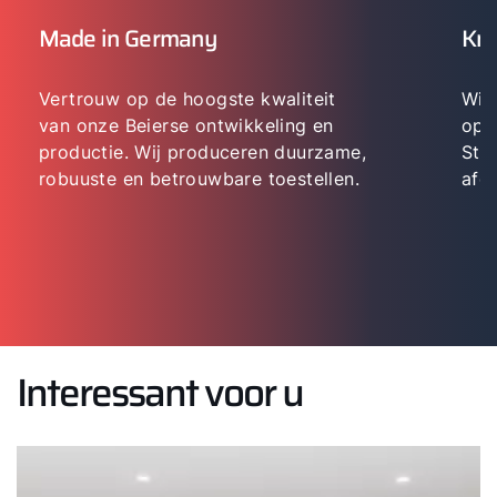
Made in Germany
Kn
Vertrouw op de hoogste kwaliteit
Wij
van onze Beierse ontwikkeling en
opl
productie. Wij produceren duurzame,
Ste
robuuste en betrouwbare toestellen.
afg
Interessant voor u