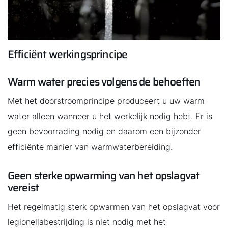
Hallo!
Hoe kunnen wij u helpen?
Efficiënt werkingsprincipe
Contact met het team
Warm water precies volgens de behoeften
Contactformulier
Met het doorstroomprincipe produceert u uw warm
water alleen wanneer u het werkelijk nodig hebt. Er is
Mail de WOLF Service
geen bevoorrading nodig en daarom een bijzonder
efficiënte manier van warmwaterbereiding.
Adresgegevens
Geen sterke opwarming van het opslagvat
Ook interessant?
vereist
Het regelmatig sterk opwarmen van het opslagvat voor
Downloads
legionellabestrijding is niet nodig met het