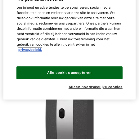
verswaterstation toe te passen. Ook cascaden met
om inhoud en advertenties te personaliseren, social media
tot vier FWS-2 vormen geen probleem en maken de
functies te bieden en verkeer naar onze site te analyseren. We
delen ook informatie over uw gebruik van onze site met onze
toepassing bij hogere vereiste vermogens
social media, reclame- en analysepartners. Onze partners kunnen
mogelijk. Met de FWS-2-60 is er bovendien een
deze informatie combineren met andere informatie die u aan hen
verswaterstation dat compatibel is met het
hebt verstrekt of die zij hebben verzameld in het kader van uw
gebruik van de diensten. U kunt uw toestemming voor het
gelaagde opslagvat van WOLF.
gebruik van cookies te allen tijde intrekken in het
privacybeleid.
Alle cookies accepteren
Alleen noodzakelijke cookies