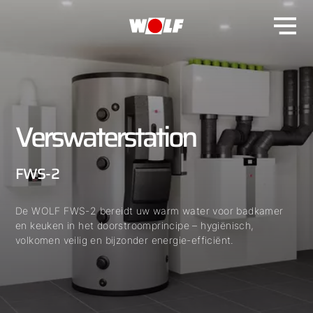
Verswaterstation
FWS-2
De WOLF FWS-2 bereidt uw warm water voor badkamer
en keuken in het doorstroomprincipe – hygiënisch,
volkomen veilig en bijzonder energie-efficiënt.