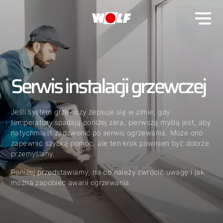
Serwis instalacji grzewczej
Jeśli system grzewczy zepsuje się w zimie, gdy
temperatury spadają poniżej zera, pierwszą myślą jest, aby
natychmiast zadzwonić po serwis ogrzewania. Może ono
zapewnić szybką pomoc, ale ten krok powinien być dobrze
przemyślany.
Poniżej przedstawiamy, na co należy zwrócić uwagę i jak
można zapobiec awarii ogrzewania.