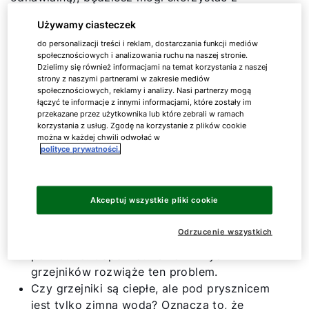
państwowych dofinansowań. To nie jest tak
Używamy ciasteczek
skomplikowane, jak może się wydawać.
do personalizacji treści i reklam, dostarczania funkcji mediów
społecznościowych i analizowania ruchu na naszej stronie.
To można zrobić samemu,
Dzielimy się również informacjami na temat korzystania z naszej
strony z naszymi partnerami w zakresie mediów
gdy ogrzewanie nie działa
społecznościowych, reklamy i analizy. Nasi partnerzy mogą
łączyć te informacje z innymi informacjami, które zostały im
przekazane przez użytkownika lub które zebrali w ramach
korzystania z usług. Zgodę na korzystanie z plików cookie
można w każdej chwili odwołać w
W przypadku awarii ogrzewania nie trzeba od
polityce prywatności.
razu wzywać serwisu ogrzewania. Najpierw
sprawdź, czy możesz sam rozwiązać problem:
Akceptuj wszystkie pliki cookie
Czy niektóre grzejniki są ciepłe, podczas gdy
inne są lodowato zimne? W takim razie w
Odrzucenie wszystkich
zimnych grzejnikach jest prawdopodobnie
powietrze. Odpowietrzenie zimnych
grzejników rozwiąże ten problem.
Czy grzejniki są ciepłe, ale pod prysznicem
jest tylko zimna woda? Oznacza to, że