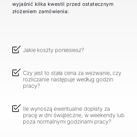
wyjaśnić kilka kwestii przed ostatecznym
złożeniem zamówienia:
Cześć!
Jak możemy Ci pomóc?
Jakie koszty poniesiesz?
Znajdź swojego eksperta
Czy jest to stała cena za wezwanie, czy
rozliczanie następuje według godzin
Przydatne linki
pracy?
Kariera
Ile wynoszą ewentualne dopłaty za
pracę w dni świąteczne, w weekendy lub
O nas
poza normalnymi godzinami pracy?
Kontakt