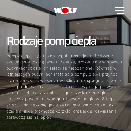
Rodzaje pomp ciepła
Pompy ciepła zyskują na popularności jako efektywne i
ekologiczne rozwiązanie grzewcze, szczególnie w nowych
budynkach, gdzie ich zalety są nieocenione. Również w
istniejących budynkach instalacja pompy ciepła przynosi
liczne korzyści, zwłaszcza w obliczu rosnącego znaczenia
energii odnawialnych. Ten system nie wymaga paliwa do
produkcji ciepła, a zamiast tego pozyskuje energię z
natury: z powietrza, wód gruntowych lub gleby. Z tego
artykułu dowiesz się, jakie są rodzaje pomp ciepła, jak
działają, jakie przynoszą korzyści oraz jakie rozwiązania
sprawdzą się najlepiej.