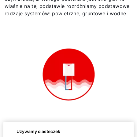
właśnie na tej podstawie rozróżniamy podstawowe
rodzaje systemów: powietrzne, gruntowe i wodne.
Pompa ciepła typu woda/woda
Używamy ciasteczek