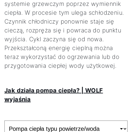
systemie grzewczym poprzez wymiennik
Jak możemy Ci pomóc?
ciepła. W procesie tym ulega schłodzeniu.
Czynnik chłodniczy ponownie staje się
Znajdź swojego eksperta
cieczą, rozpręża się i powraca do punktu
wyjścia. Cykl zaczyna się od nowa.
Przekształconą energię cieplną można
Przydatne linki
teraz wykorzystać do ogrzewania lub do
przygotowania ciepłej wody użytkowej.
Kariera
O nas
Jak działa pompa ciepła? | WOLF
Kontakt
wyjaśnia