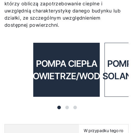
którzy obliczą zapotrzebowanie cieplne i
uwzględnią charakterystykę danego budynku lub
działki, ze szczególnym uwzględnieniem
dostępnej powierzchni.
POMPA CIEPŁA
POMPA
POWIETRZE/WODA
SOLAN
W przypadku tego ro