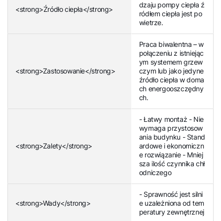
dzaju pompy ciepła ź
<strong>Źródło ciepła</strong>
ródłem ciepła jest po
wietrze.
Praca biwalentna – w
połączeniu z istniejąc
ym systemem grzew
<strong>Zastosowanie</strong>
czym lub jako jedyne
źródło ciepła w doma
ch energooszczędny
ch.
- Łatwy montaż - Nie
wymaga przystosow
ania budynku - Stand
<strong>Zalety</strong>
ardowe i ekonomiczn
e rozwiązanie - Mniej
sza ilość czynnika chł
odniczego
- Sprawność jest silni
<strong>Wady</strong>
e uzależniona od tem
peratury zewnętrznej