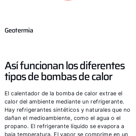
Geotermia
¡Hola!
¿Cómo podemos ayudarte?
Así funcionan los diferentes
Contacto de servicio
tipos de bombas de calor
Línea de atención al cliente
El calentador de la bomba de calor extrae el
Encontrar a tu experto
calor del ambiente mediante un refrigerante.
Hay refrigerantes sintéticos y naturales que no
dañan el medioambiente, como el agua o el
Links importantes
propano. El refrigerante líquido se evapora a
baja temperatura. El vapor se comprime en un