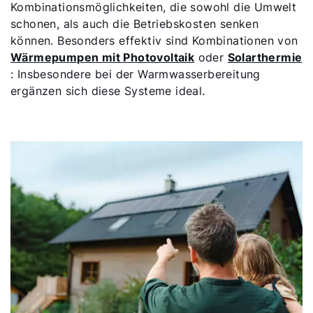
Kombinationsmöglichkeiten, die sowohl die Umwelt
Fachhandwerker finden
schonen, als auch die Betriebskosten senken
können. Besonders effektiv sind Kombinationen von
Wichtige Links
Wärmepumpen mit Photovoltaik
oder
Solarthermie
: Insbesondere bei der Warmwasserbereitung
ergänzen sich diese Systeme ideal.
5 Jahre Garantie
Karriere
Privatkunden-Downloads