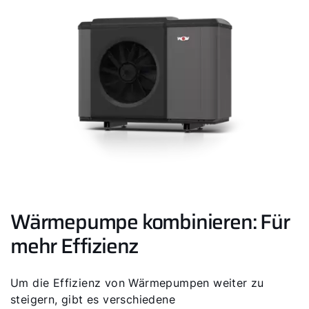
Servus!
Wie können wir Ihnen helfen?
Wärmepumpe kombinieren: Für
mehr Effizienz
Service kontaktieren
Produktberatung
Um die Effizienz von Wärmepumpen weiter zu
steigern, gibt es verschiedene