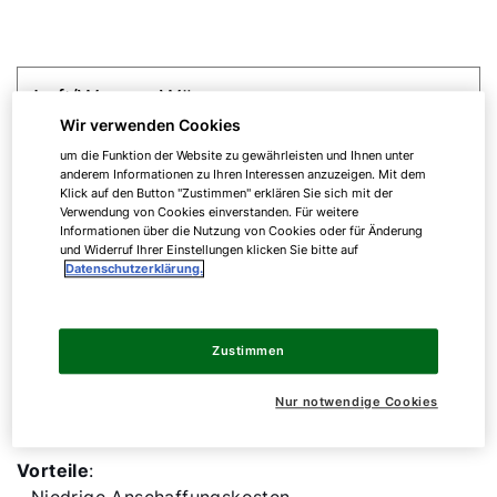
Wir verwenden Cookies
Luft/Wasser-Wärmepumpe
um die Funktion der Website zu gewährleisten und Ihnen unter
anderem Informationen zu Ihren Interessen anzuzeigen. Mit dem
Klick auf den Button "Zustimmen" erklären Sie sich mit der
Verwendung von Cookies einverstanden. Für weitere
Die Luft/Wasser-Wärmepumpe entzieht der Luft
Informationen über die Nutzung von Cookies oder für Änderung
Wärmeenergie und nutzt diese für Heizung und
und Widerruf Ihrer Einstellungen klicken Sie bitte auf
Datenschutzerklärung.
Warmwasser. Ein Ventilator saugt die Luft an und
leitet sie durch einen Verdampfer, der die Wärme an
ein Kältemittel abgibt. Das Kältemittel wird
Zustimmen
komprimiert, wodurch die Temperatur steigt, und
die Wärme wird dann über einen Wärmetauscher an
Nur notwendige Cookies
die Wärmequelle abgegeben.
Vorteile
: