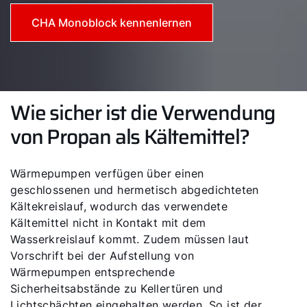
CHA Monoblock kennenlernen
Wie sicher ist die Verwendung
von Propan als Kältemittel?
Servus!
Wie können wir Ihnen helfen?
Wärmepumpen verfügen über einen
geschlossenen und hermetisch abgedichteten
Kältekreislauf, wodurch das verwendete
Service kontaktieren
Kältemittel nicht in Kontakt mit dem
Wasserkreislauf kommt. Zudem müssen laut
Produktberatung
Vorschrift bei der Aufstellung von
Wärmepumpen entsprechende
Fachhandwerker finden
Sicherheitsabstände zu Kellertüren und
Lichtschächten eingehalten werden. So ist der