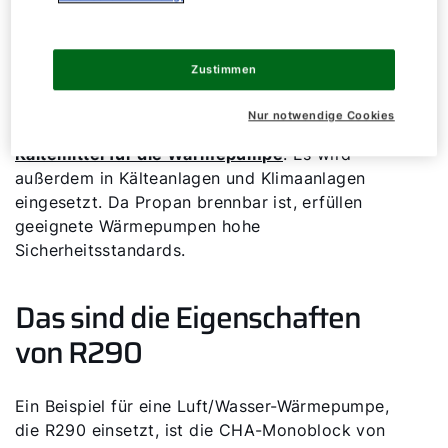
Zusammenhang mit Wärmepumpen steht die
Bezeichnung für ein Kältemittel auf der Basis von
Propangas. Das natürlich vorkommende und
Zustimmen
praktisch unbegrenzt verfügbare Gas weist gute
thermodynamische Eigenschaften auf und ist
Nur notwendige Cookies
damit prädestiniert als
Kältemittel für die Wärmepumpe
. Es wird
außerdem in Kälteanlagen und Klimaanlagen
eingesetzt. Da Propan brennbar ist, erfüllen
geeignete Wärmepumpen hohe
Sicherheitsstandards.
Das sind die Eigenschaften
von R290
Ein Beispiel für eine Luft/Wasser-Wärmepumpe,
die R290 einsetzt, ist die CHA-Monoblock von