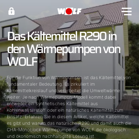
Das Kältemittel R290 in
den Wärmepumpen von
WOLF
Für die Funktion von Wärmepumpen ist das Kältemittel von
fundamentaler Bedeutung. Es zirkuliert im
Kältemittelkreislauf und verarbeitet die Umweltwärme
weiter. Je nach Wärmepumpen-Modell kommt dabei
entweder ein synthetisches Kältemittel aus
Kohlenwasserstoff oder ein natürliches Kältemittel zum
Einsatz. Erfahren Sie in diesem Artikel, welche Kältemittel
es gibt und warum das natürliche R290 und damit auch die
CHA-Monoblock Wärmepumpe von WOLF die ökologisch
und ökonomisch nachhaltigste Lösung ist.