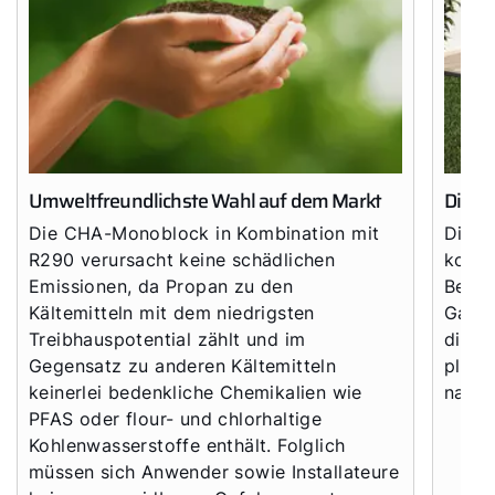
Umweltfreundlichste Wahl auf dem Markt
Die a
Die CHA-Monoblock in Kombination mit
Die C
R290 verursacht keine schädlichen
kompa
Emissionen, da Propan zu den
Betri
Kältemitteln mit dem niedrigsten
Gasan
Treibhauspotential zählt und im
diese
Gegensatz zu anderen Kältemitteln
platz
keinerlei bedenkliche Chemikalien wie
nachw
PFAS oder flour- und chlorhaltige
Kohlenwasserstoffe enthält. Folglich
müssen sich Anwender sowie Installateure