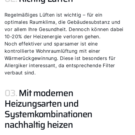
Servus!
Regelmäßiges Lüften ist wichtig – für ein
Wie können wir Ihnen helfen?
optimales Raumklima, die Gebäudesubstanz und
vor allem Ihre Gesundheit. Dennoch können dabei
10-20% der Heizenergie verloren gehen.
Service kontaktieren
Noch effektiver und sparsamer ist eine
kontrollierte Wohnraumlüftung mit einer
Produktberatung
Wärmerückgewinnung. Diese ist besonders für
Allergiker interessant, da entsprechende Filter
Fachhandwerker finden
verbaut sind.
03.
Mit modernen
Wichtige Links
Heizungsarten und
Systemkombinationen
5 Jahre Garantie
nachhaltig heizen
Karriere