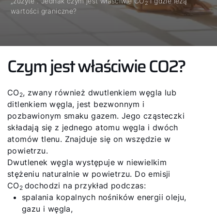
„zużyte”. Jednak czym jest właściwie CO
i gdzie leżą
2
wartości graniczne?
Czym jest właściwie CO2?
CO
, zwany również dwutlenkiem węgla lub
2
ditlenkiem węgla, jest bezwonnym i
pozbawionym smaku gazem. Jego cząsteczki
składają się z jednego atomu węgla i dwóch
atomów tlenu. Znajduje się on wszędzie w
powietrzu.
Dwutlenek węgla występuje w niewielkim
stężeniu naturalnie w powietrzu. Do emisji
CO
dochodzi na przykład podczas:
2
spalania kopalnych nośników energii oleju,
gazu i węgla,