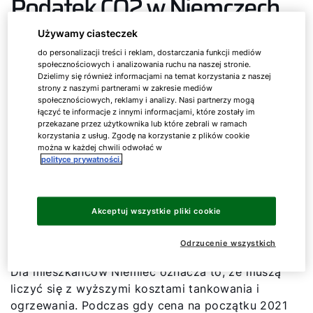
Podatek CO2 w Niemczech,
a sytuacja w Polsce
Używamy ciasteczek
do personalizacji treści i reklam, dostarczania funkcji mediów
Co to oznacza dla użytkowników?
społecznościowych i analizowania ruchu na naszej stronie.
Dzielimy się również informacjami na temat korzystania z naszej
strony z naszymi partnerami w zakresie mediów
społecznościowych, reklamy i analizy. Nasi partnerzy mogą
Zastanawiasz się, na czym polega podatek od
łączyć te informacje z innymi informacjami, które zostały im
emisji CO
, który obowiązuje w Niemczech od
przekazane przez użytkownika lub które zebrali w ramach
2
korzystania z usług. Zgodę na korzystanie z plików cookie
stycznia 2021? Jest to środek mający na celu
można w każdej chwili odwołać w
znaczne zmniejszenie emisji CO
w Niemczech i
2
polityce prywatności.
jedyny sposób na osiągnięcie celów
klimatycznych uzgodnionych z UE do 2030 r.
Podatek jest płacony przez podmioty zajmujące
Akceptuj wszystkie pliki cookie
się obrotem surowcami. Konsumenci ponoszą
koszty podatku od emisji CO
poprzez ceny oleju
2
Odrzucenie wszystkich
opałowego, gazu, benzyny i oleju napędowego.
Dla mieszkańców Niemiec oznacza to, że muszą
liczyć się z wyższymi kosztami tankowania i
ogrzewania. Podczas gdy cena na początku 2021