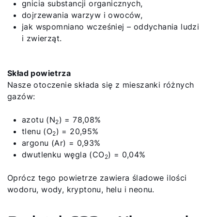
gnicia substancji organicznych,
dojrzewania warzyw i owoców,
jak wspomniano wcześniej – oddychania ludzi
i zwierząt.
Skład powietrza
Nasze otoczenie składa się z mieszanki różnych
gazów:
azotu (N
) = 78,08%
2
tlenu (O
) = 20,95%
2
argonu (Ar) = 0,93%
dwutlenku węgla (CO
) = 0,04%
2
Oprócz tego powietrze zawiera śladowe ilości
wodoru, wody, kryptonu, helu i neonu.