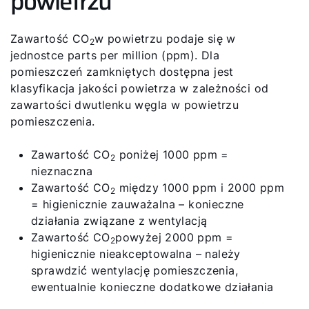
powietrzu
Zawartość CO
w powietrzu podaje się w
2
jednostce parts per million (ppm). Dla
pomieszczeń zamkniętych dostępna jest
klasyfikacja jakości powietrza w zależności od
zawartości dwutlenku węgla w powietrzu
pomieszczenia.
Zawartość CO
poniżej 1000 ppm =
2
nieznaczna
Zawartość CO
między 1000 ppm i 2000 ppm
2
= higienicznie zauważalna – konieczne
działania związane z wentylacją
Zawartość CO
powyżej 2000 ppm =
2
higienicznie nieakceptowalna – należy
sprawdzić wentylację pomieszczenia,
ewentualnie konieczne dodatkowe działania