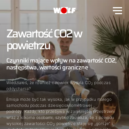
Zawartość CO2 w
powietrzu
Czynniki mające wpływ na zawartość CO2,
następstwa, wartości graniczne
Wiedziałeś, że również człowiek wydala CO
podczas
2
oddychania?
Emisja może być tak wysoka, jak w przypadku małego
samochodu podczas dziesięciokilometrowej
podróży. Każdy, kto przebywa w zamkniętej przestrzeni
wraz z kilkoma osobami, szybko zauważa, że z powodu
wysokiej zawartości CO
powietrze staje się „gorsze” i
2