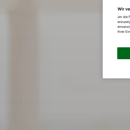
Wir v
um die F
anzuzei
einverst
Ihrer Ei