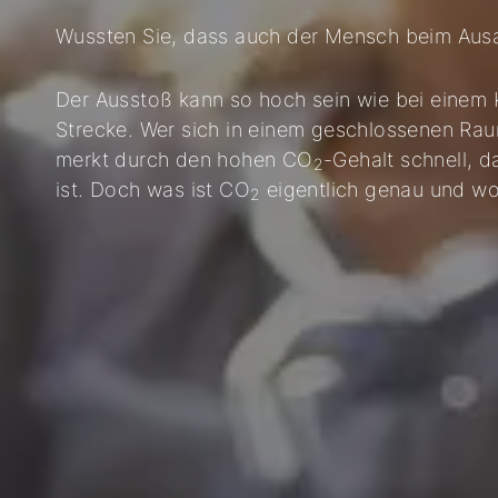
Wussten Sie, dass auch der Mensch beim Au
Der Ausstoß kann so hoch sein wie bei einem 
Strecke. Wer sich in einem geschlossenen Ra
merkt durch den hohen CO
-Gehalt schnell, d
2
ist. Doch was ist CO
eigentlich genau und wo
2