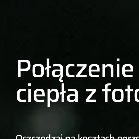
Połączeni
ciepła z fo
01
Oszczędzaj na kosztach ogrz