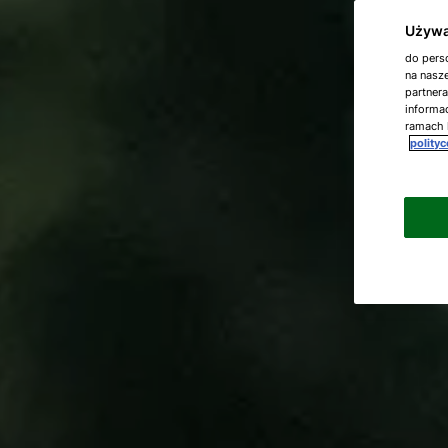
Używa
do perso
na nasze
partner
informac
ramach 
polity