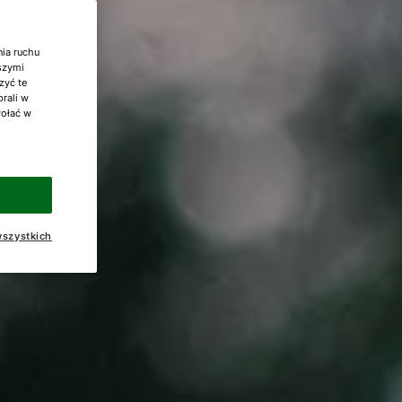
nia ruchu
aszymi
zyć te
brali w
wołać w
szystkich