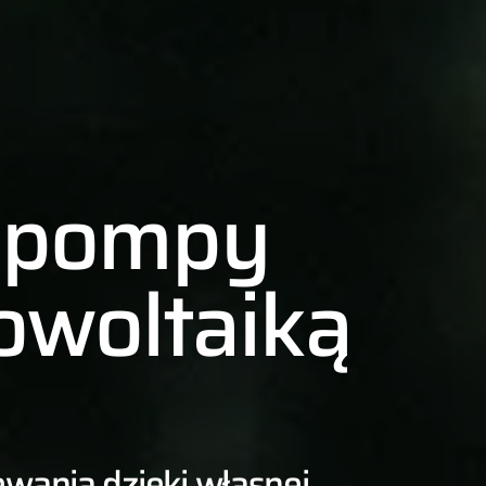
e pompy
towoltaiką
ewania dzięki własnej