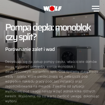
Pompa ciepła: monoblok
czy split?
Porównanie zalet i wad
Decydując się na zakup pompy ciepła, właściciele domów
mogą wybierać pomiędzy wersją monoblok i
dwuczęściowym wariantem split. Oba systemy mają swoje
wady i zalety, które uwidaczniają się zwłaszcza pod
względem nakładu pracy podczas instalacji oraz
zapotrzebowania na miejsce. Zależnie od sytuacji
wyjściowej pod uwagę należy wziąć jednak kilka różnych
kwestii. Wyjaśnimy, na co warto zwrócić uwagę, dokonując
wyboru.