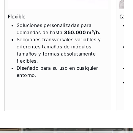
Flexible
Carca
Soluciones personalizadas para
D
demandas de hasta
350.000 m³/h.
a
Secciones transversales variables y
d
diferentes tamaños de módulos:
D
tamaños y formas absolutamente
re
flexibles.
hi
Diseñado para su uso en cualquier
L
entorno.
E
Su
p
6