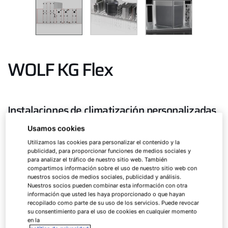
WOLF KG Flex
Instalaciones de climatización personalizadas
Usamos cookies
La nueva serie KG Flex ofrece la máxima
Utilizamos las cookies para personalizar el contenido y la
flexibilidad, con caudales de aire desde pequeños a
publicidad, para proporcionar funciones de medios sociales y
para analizar el tráfico de nuestro sitio web. También
muy grandes.
compartimos información sobre el uso de nuestro sitio web con
nuestros socios de medios sociales, publicidad y análisis.
Nuestros socios pueden combinar esta información con otra
KG Flex
hasta 350.000 m³/h
información que usted les haya proporcionado o que hayan
recopilado como parte de su uso de los servicios. Puede revocar
su consentimiento para el uso de cookies en cualquier momento
en la