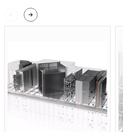
¡Hola!
¿Cómo podemos ayudarte?
Servicio al cliente
Herramientas
Important Links
Descargas
Servicio App