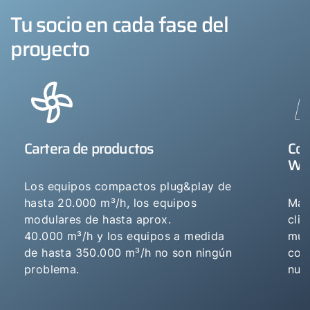
Tu socio en cada fase del
proyecto
Cartera de productos
Con
WO
Los equipos compactos plug&play de
hasta 20.000 m³/h, los equipos
Más
modulares de hasta aprox.
clim
40.000 m³/h y los equipos a medida
mun
de hasta 350.000 m³/h no son ningún
com
problema.
nue