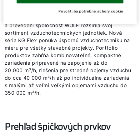
Povoliť iba potrebné súbory cookie
Pre najväčšiu možnú slobodu pri dimenzovaní
a prevedení spoločnosť WOLF rozšírila svoj
sortiment vzduchotechnických jednotiek. Nová
séria KG Flex ponúka úspornú vzduchotechniku na
mieru pre všetky stavebné projekty. Portfólio
produktov zahŕňa kombinovateľné, kompaktné
zariadenia pripravené na zapojenie až do
20 000 m³/h, riešenia pre stredné objemy vzduchu
do cca 40 000 m³/h až po individuálne zariadenia
s malými až veľmi veľkými objemami vzduchu do
350 000 m³/h.
Prehľad špičkových prvkov
Dobrý deň!