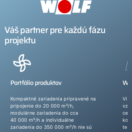
Váš partner pre každú fázu
projektu
Portfólio produktov
WO
Kompaktné zariadenia pripravené na
Via
pripojenie do 20 000 m³/h,
vzd
modulárne zariadenia do cca
cel
40 000 m³/h a individuálne
kom
zariadenia do 350 000 m³/h nie sú
tech