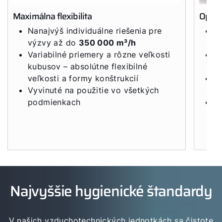
WOLF Akadémia
Maximálna flexibilita
Optim
Nanajvýš individuálne riešenia pre
D
výzvy až do
350 000 m³/h
h
Variabilné priemery a rôzne veľkosti
Vy
kubusov – absolútne flexibilné
t
veľkosti a formy konštrukcií
L
Vyvinuté na použitie vo všetkých
n
podmienkach
P
v
6
Najvyššie hygienické štandardy
V našich vzduchotechnických jednotkách sa čistote