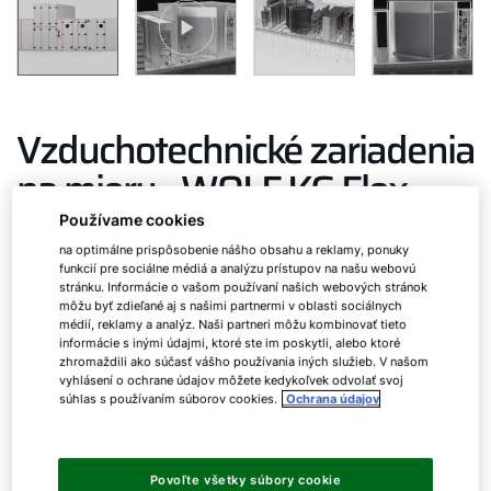
Vzduchotechnické zariadenia
na mieru - WOLF KG Flex
Používame cookies
na optimálne prispôsobenie nášho obsahu a reklamy, ponuky
Nová séria KG Flex ponúka najvyššiu flexibilitu – od
funkcií pre sociálne médiá a analýzu prístupov na našu webovú
malých až po veľmi veľké objemy vzduchu.
stránku. Informácie o vašom používaní našich webových stránok
môžu byť zdieľané aj s našimi partnermi v oblasti sociálnych
médií, reklamy a analýz. Naši partneri môžu kombinovať tieto
informácie s inými údajmi, ktoré ste im poskytli, alebo ktoré
KG Flex
až do 350 000 m³/h
zhromaždili ako súčasť vášho používania iných služieb. V našom
vyhlásení o ochrane údajov môžete kedykoľvek odvolať svoj
súhlas s používaním súborov cookies.
Ochrana údajov
Vyžiadať osobné poradenstvo
Povoľte všetky súbory cookie