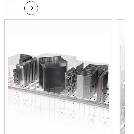
Ako vám môžeme pomôcť?
Služby WOLF
Servis
Hotline
Kontaktný formulár
Dôležité odkazy
Kontakty
Servisný portál