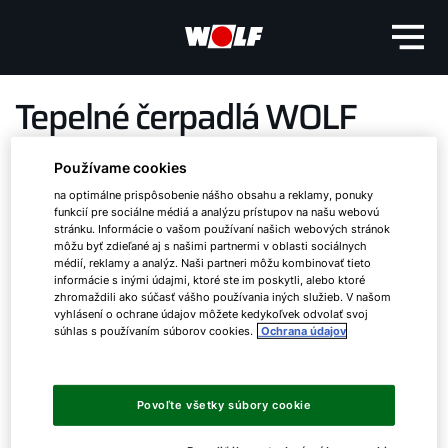
Tepelné čerpadlá WOLF
Používame cookies
Ekologické a účinné vykurovanie
na optimálne prispôsobenie nášho obsahu a reklamy, ponuky
funkcií pre sociálne médiá a analýzu prístupov na našu webovú
stránku. Informácie o vašom používaní našich webových stránok
môžu byť zdieľané aj s našimi partnermi v oblasti sociálnych
médií, reklamy a analýz. Naši partneri môžu kombinovať tieto
informácie s inými údajmi, ktoré ste im poskytli, alebo ktoré
zhromaždili ako súčasť vášho používania iných služieb. V našom
vyhlásení o ochrane údajov môžete kedykoľvek odvolať svoj
súhlas s používaním súborov cookies.
Ochrana údajov
Dobrý deň!
Ako vám môžeme pomôcť?
Povoľte všetky súbory cookie