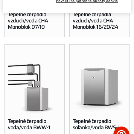
Povoliť iba potrebné súbory cookie
Služby WOLF
Tepelné čerpadlo
Tepelné čerpadlá
vzduch/voda CHA
vzduch/voda CHA
Servis
Monoblok 07/10
Monoblok 16/20/24
Hotline
Kontaktný formulár
Dôležité odkazy
Kontakty
Servisný portál
WOLF Akadémia
Tepelné čerpadlo
Tepelné čerpadlo
voda/voda BWW-1
soľanka/voda BWS-1