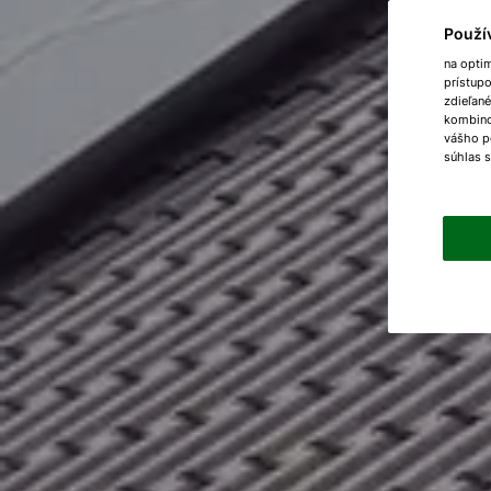
Použí
na opti
prístup
zdieľané
kombinov
vášho p
súhlas 