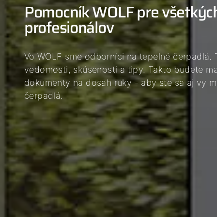
Pomocník WOLF pre všetkýc
04
profesionálov
05
06
Vo WOLF sme odborníci na tepelné čerpadlá. 
vedomosti, skúsenosti a tipy. Takto budete ma
dokumenty na dosah ruky - aby ste sa aj vy m
čerpadlá.