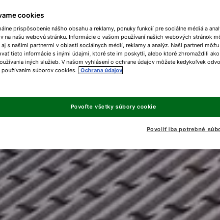
vame cookies
málne prispôsobenie nášho obsahu a reklamy, ponuky funkcií pre sociálne médiá a ana
ov na našu webovú stránku. Informácie o vašom používaní našich webových stránok m
 aj s našimi partnermi v oblasti sociálnych médií, reklamy a analýz. Naši partneri môžu
ať tieto informácie s inými údajmi, ktoré ste im poskytli, alebo ktoré zhromaždili ako
oužívania iných služieb. V našom vyhlásení o ochrane údajov môžete kedykoľvek odvo
s používaním súborov cookies.
Ochrana údajov
Povoľte všetky súbory cookie
Povoliť iba potrebné súb