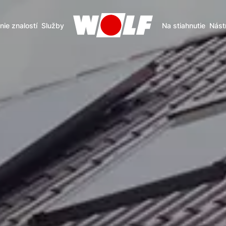
nie znalostí
Služby
Na stiahnutie
Nást