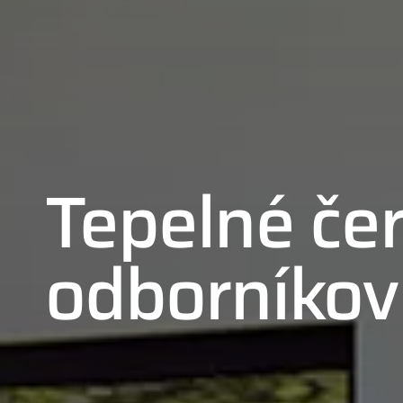
Tepelné če
odborníkov
01
02
03