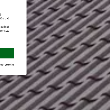
lýzu
ôžu byť
 súčasť
lať svoj
ory cookie