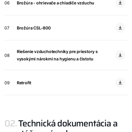
06
Brožúra - ohrievače a chladiče vzduchu
Kontakty
Servisný portál
07
Brožúra CSL-800
WOLF Akadémia
Riešenie vzduchotechniky pre priestory s
08
vysokými nárokmi na hygienu a čistotu
09
Retrofit
02.
Technická dokumentácia a