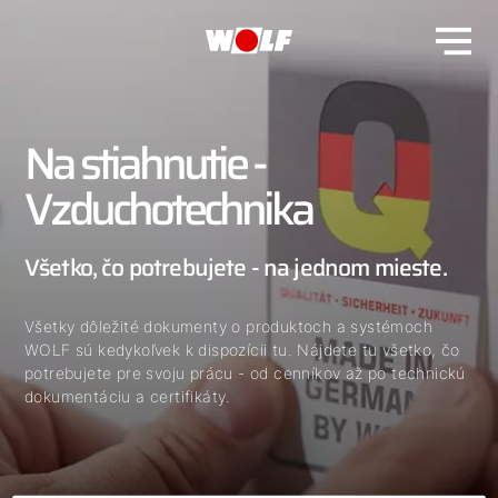
Na stiahnutie -
Vzduchotechnika
Všetko, čo potrebujete - na jednom mieste.
Všetky dôležité dokumenty o produktoch a systémoch
WOLF sú kedykoľvek k dispozícii tu. Nájdete tu všetko, čo
potrebujete pre svoju prácu - od cenníkov až po technickú
dokumentáciu a certifikáty.