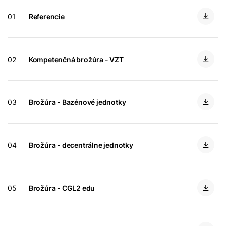
01
Referencie
Dobrý deň!
02
Kompetenčná brožúra - VZT
Ako vám môžeme pomôcť?
Služby WOLF
03
Brožúra - Bazénové jednotky
Servis
04
Brožúra - decentrálne jednotky
Hotline
Kontaktný formulár
05
Brožúra - CGL2 edu
Dôležité odkazy