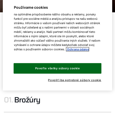
Používame cookies
na optimálne prispôsobenie nášho obsahu a reklamy, ponuky
funkcií pre sociálne médiá a analýzu prístupov na našu webovú
Obsah
stránku. Informácie o vašom používaní našich webových stránok
môžu byť zdieľané aj s našimi partnermi v oblasti sociálnych
médií, reklamy a analýz. Naši partneri môžu kombinovať tieto
01.
Brožúry
informácie s inými údajmi, ktoré ste im poskytli, alebo ktoré
zhromaždili ako súčasť vášho používania iných služieb. V našom
vyhlásení o ochrane údajov môžete kedykoľvek odvolať svoj
02.
Technická dokumentácia a
súhlas s používaním súborov cookies.
Ochrana údajov
montážne návody
03.
Certifikáty
Povoľte všetky súbory cookie
04.
Prehlásenie o zhode
Povoliť iba potrebné súbory cookie
01.
Brožúry