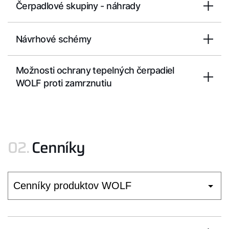
Čerpadlové skupiny - náhrady
Ako vám môžeme pomôcť?
Návrhové schémy
Služby WOLF
Servis
Možnosti ochrany tepelných čerpadiel
WOLF proti zamrznutiu
Hotline
Kontaktný formulár
02.
Cenníky
Dôležité odkazy
Kontakty
Servisný portál