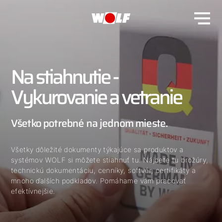
Na stiahnutie -
Vykurovanie a vetranie
Všetko potrebné na jednom mieste.
Všetky dôležité dokumenty týkajúce sa produktov a
systémov WOLF si môžete stiahnuť tu. Nájdete tu brožúry,
technickú dokumentáciu, cenníky, softvér, certifikáty a
mnoho ďalších podkladov. Pomáhame vám pracovať
efektívnejšie.