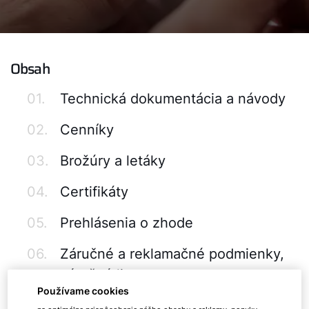
Obsah
01.
Technická dokumentácia a návody
02.
Cenníky
03.
Brožúry a letáky
04.
Certifikáty
05.
Prehlásenia o zhode
06.
Záručné a reklamačné podmienky,
záručné listy
Používame cookies
07.
Softvér na stiahnutie