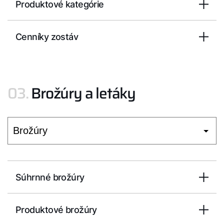
WOLF Akadémia
Produktové kategórie
Cenníky zostáv
03.
Brožúry a letáky
Súhrnné brožúry
Produktové brožúry