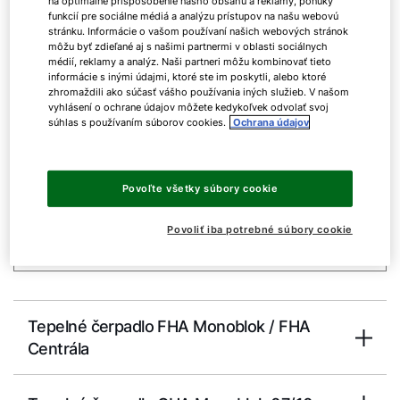
na optimálne prispôsobenie nášho obsahu a reklamy, ponuky
funkcií pre sociálne médiá a analýzu prístupov na našu webovú
08.
ErP štítky výrobkov a technické listy
stránku. Informácie o vašom používaní našich webových stránok
môžu byť zdieľané aj s našimi partnermi v oblasti sociálnych
výrobkov
médií, reklamy a analýz. Naši partneri môžu kombinovať tieto
informácie s inými údajmi, ktoré ste im poskytli, alebo ktoré
zhromaždili ako súčasť vášho používania iných služieb. V našom
vyhlásení o ochrane údajov môžete kedykoľvek odvolať svoj
súhlas s používaním súborov cookies.
Ochrana údajov
01.
Technická dokumentácia a
návody
Povoľte všetky súbory cookie
Povoliť iba potrebné súbory cookie
Tepelné čerpadlo FHA Monoblok / FHA
Centrála