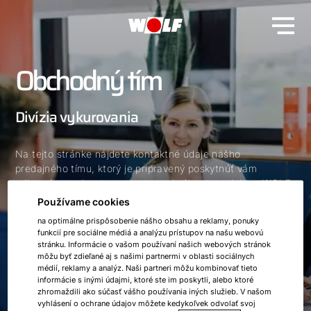
Obchodný tím
Divízia vykurovania
Na tejto stránke nájdete kontaktné údaje nášho
predajného tímu, ktorý je pripravený poskytnúť vám
odborné poradenstvo a pomoc pri výbere produktov WOLF
na vykurovanie/chladenie, vetranie a prípravu teplej vody.
Používame cookies
Naši skúsení odborníci vám radi pomôžu pri výbere
na optimálne prispôsobenie nášho obsahu a reklamy, ponuky
najvhodnejšieho riešenia pre váš projekt.
funkcií pre sociálne médiá a analýzu prístupov na našu webovú
stránku. Informácie o vašom používaní našich webových stránok
Nižšie nájdete zoznam členov nášho obchodného tímu,
môžu byť zdieľané aj s našimi partnermi v oblasti sociálnych
ktorí sú vám k dispozícii na konzultácie a obchodnú
médií, reklamy a analýz. Naši partneri môžu kombinovať tieto
informácie s inými údajmi, ktoré ste im poskytli, alebo ktoré
spoluprácu.
zhromaždili ako súčasť vášho používania iných služieb. V našom
vyhlásení o ochrane údajov môžete kedykoľvek odvolať svoj
Ak potrebujete odborný servis alebo inštaláciu našich