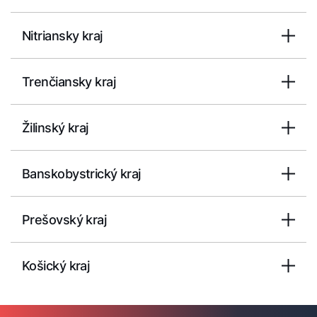
Nitriansky kraj
Dôležité odkazy
Trenčiansky kraj
Kontakty
Servisný portál
Žilinský kraj
WOLF Akadémia
Banskobystrický kraj
Prešovský kraj
Košický kraj