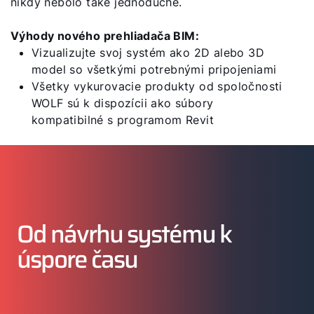
nikdy nebolo také jednoduché.
Dôležité odkazy
Výhody nového prehliadača BIM:
Vizualizujte svoj systém ako 2D alebo 3D
model so všetkými potrebnými pripojeniami
Kontakty
Všetky vykurovacie produkty od spoločnosti
Servisný portál
WOLF sú k dispozícii ako súbory
kompatibilné s programom Revit
WOLF Akadémia
Od návrhu systému k
úspore času