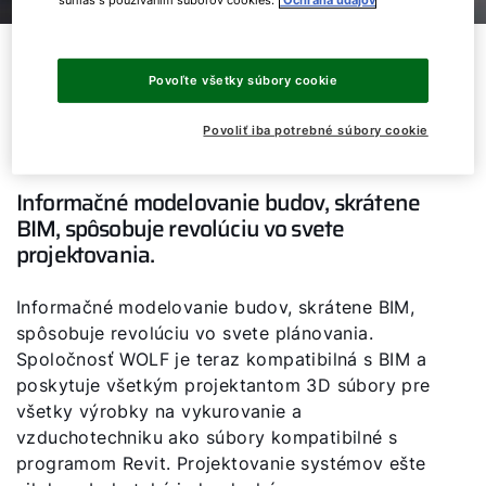
Jednoduché plánovanie
Povoľte všetky súbory cookie
projektov vykurovania a
vzduchotechniky
Povoliť iba potrebné súbory cookie
Dobrý deň!
Informačné modelovanie budov, skrátene
Ako vám môžeme pomôcť?
BIM, spôsobuje revolúciu vo svete
projektovania.
Služby WOLF
Informačné modelovanie budov, skrátene BIM,
spôsobuje revolúciu vo svete plánovania.
Servis
Spoločnosť WOLF je teraz kompatibilná s BIM a
poskytuje všetkým projektantom 3D súbory pre
Hotline
všetky výrobky na vykurovanie a
vzduchotechniku ako súbory kompatibilné s
Kontaktný formulár
programom Revit. Projektovanie systémov ešte