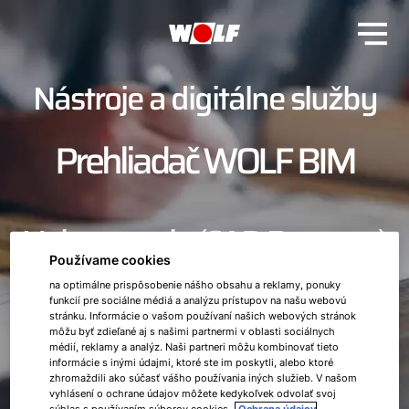
Nástroje a digitálne služby
Prehliadač WOLF BIM
Vykurovanie (CAD Browser)
Používame cookies
na optimálne prispôsobenie nášho obsahu a reklamy, ponuky
funkcií pre sociálne médiá a analýzu prístupov na našu webovú
stránku. Informácie o vašom používaní našich webových stránok
môžu byť zdieľané aj s našimi partnermi v oblasti sociálnych
médií, reklamy a analýz. Naši partneri môžu kombinovať tieto
informácie s inými údajmi, ktoré ste im poskytli, alebo ktoré
zhromaždili ako súčasť vášho používania iných služieb. V našom
vyhlásení o ochrane údajov môžete kedykoľvek odvolať svoj
súhlas s používaním súborov cookies.
Ochrana údajov