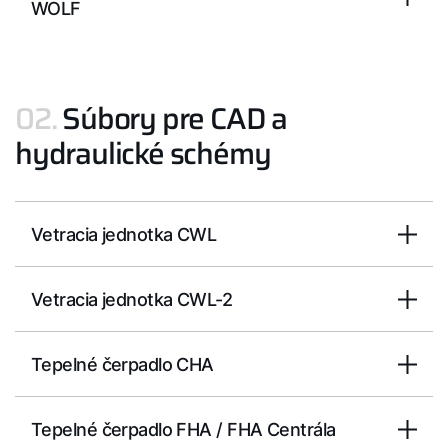
WOLF
Dôležité odkazy
Kontakty
02.
Súbory pre CAD a
Servisný portál
hydraulické schémy
WOLF Akadémia
Vetracia jednotka CWL
Vetracia jednotka CWL-2
Tepelné čerpadlo CHA
Tepelné čerpadlo FHA / FHA Centrála