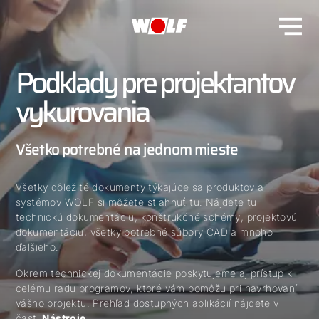
Podklady pre projektantov
vykurovania
Všetko potrebné na jednom mieste
Všetky dôležité dokumenty týkajúce sa produktov a
systémov WOLF si môžete stiahnuť tu. Nájdete tu
technickú dokumentáciu, konštrukčné schémy, projektovú
dokumentáciu, všetky potrebné súbory CAD a mnoho
ďalšieho.
Okrem technickej dokumentácie poskytujeme aj prístup k
celému radu programov, ktoré vám pomôžu pri navrhovaní
vášho projektu. Prehľad dostupných aplikácií nájdete v
časti
Nástroje
.