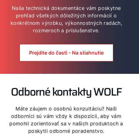
Naša technická dokumentáce vám poskytne
prehľad všetkých dôležitých informácií o
konkrétnom výrobku, výkonnostných radách,
rozmeroch a príslušenstve.
Prejdite do časti - Na stiahnutie
Odborné kontakty WOLF
Máte záujem o osobnú konzultáciu? Naši
odborníci sú vám vždy k dispozícii, aby vám
pomohli zorientovať sa v našich produktoch a
poskytli odborné poradenstvo.