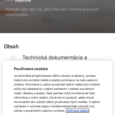
Pretože nám ide o to, aby sme vám pomohli pracovať
efektívnejšie.
Obsah
01.
Technická dokumentácia a
návody na projektovanie
Používame cookies
02.
Súbory pre CAD a hydraulické
na optimálne prispôsobenie nášho obsahu a reklamy, ponuky
funkcií pre sociálne médiá a analýzu prístupov na našu webovú
schémy
stránku. Informácie o vašom používaní našich webových stránok
môžu byť zdieľané aj s našimi partnermi v oblasti sociálnych
médií, reklamy a analýz. Naši partneri môžu kombinovať tieto
03.
Návrh výkonu tepelných čerpadiel
informácie s inými údajmi, ktoré ste im poskytli, alebo ktoré
zhromaždili ako súčasť vášho používania iných služieb. V našom
04.
Návrh výkonu kaskády tepelných
vyhlásení o ochrane údajov môžete kedykoľvek odvolať svoj
súhlas s používaním súborov cookies.
Ochrana údajov