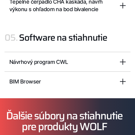
Tepelné čerpadlo CHA kaskáda, návrh
výkonu s ohľadom na bod bivalencie
05.
Software na stiahnutie
Návrhový program CWL
BIM Browser
Ďalšie súbory na stiahnutie
pre produkty WOLF