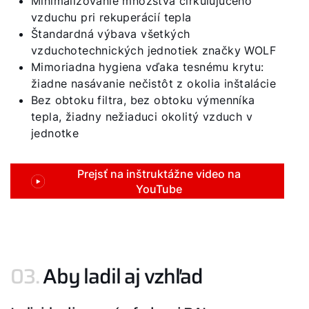
Minimalizovanie množstva cirkulujúceho
vzduchu pri rekuperácií tepla
Štandardná výbava všetkých
vzduchotechnických jednotiek značky WOLF
Mimoriadna hygiena vďaka tesnému krytu:
žiadne nasávanie nečistôt z okolia inštalácie
Bez obtoku filtra, bez obtoku výmenníka
tepla, žiadny nežiaduci okolitý vzduch v
jednotke
Prejsť na inštruktážne video na
YouTube
03.
Aby ladil aj vzhľad