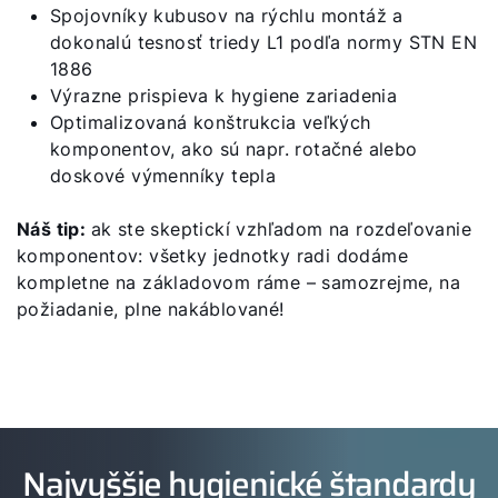
Spojovníky kubusov na rýchlu montáž a
dokonalú tesnosť triedy L1 podľa normy STN EN
1886
Výrazne prispieva k hygiene zariadenia
Optimalizovaná konštrukcia veľkých
komponentov, ako sú napr. rotačné alebo
doskové výmenníky tepla
Náš tip:
ak ste skeptickí vzhľadom na rozdeľovanie
komponentov: všetky jednotky radi dodáme
kompletne na základovom ráme – samozrejme, na
požiadanie, plne nakáblované!
Dobrý deň!
Ako vám môžeme pomôcť?
Služby WOLF
Najvyššie hygienické štandardy