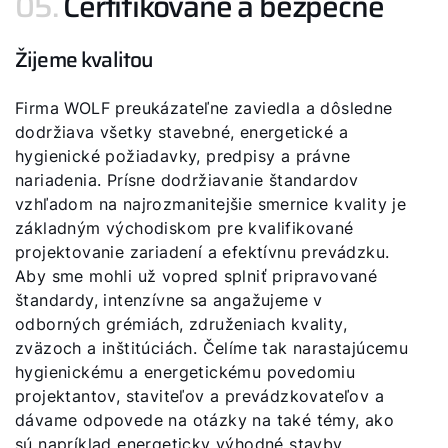
05.
Certifikované a bezpečné
Žijeme kvalitou
Firma WOLF preukázateľne zaviedla a dôsledne
dodržiava všetky stavebné, energetické a
hygienické požiadavky, predpisy a právne
nariadenia. Prísne dodržiavanie štandardov
vzhľadom na najrozmanitejšie smernice kvality je
základným východiskom pre kvalifikované
projektovanie zariadení a efektívnu prevádzku.
Aby sme mohli už vopred splniť pripravované
štandardy, intenzívne sa angažujeme v
odborných grémiách, združeniach kvality,
zväzoch a inštitúciách. Čelíme tak narastajúcemu
hygienickému a energetickému povedomiu
projektantov, staviteľov a prevádzkovateľov a
dávame odpovede na otázky na také témy, ako
sú napríklad energeticky výhodné stavby