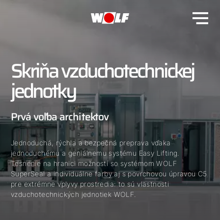
Skriňa vzduchotechnickej
jednotky
Prvá voľba architektov
Jednoduchá, rýchla a bezpečná preprava vďaka
jednoduchému a geniálnemu systému Easy Lifting.
Tesnenie na hranici možností so systémom WOLF
SuperSeal a individuálne farby aj s povrchovou úpravou C5
pre extrémne vplyvy prostredia: to sú vlastnosti
vzduchotechnických jednotiek WOLF.