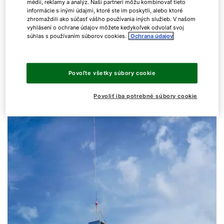
Systém Easy-Lifting výrazne prispieva aj k hygiene
médií, reklamy a analýz. Naši partneri môžu kombinovať tieto
informácie s inými údajmi, ktoré ste im poskytli, alebo ktoré
vzduchotechnických systémov značky WOLF. Vďaka
zhromaždili ako súčasť vášho používania iných služieb. V našom
dômyselnej pripájacej a prepravnej technológii
vyhlásení o ochrane údajov môžete kedykoľvek odvolať svoj
súhlas s používaním súborov cookies.
Ochrana údajov
možno prakticky eliminovať netesnosti vznikajúce
pri montáži výmenníkov tepla alebo častí
zariadenia.
Povoľte všetky súbory cookie
Povoliť iba potrebné súbory cookie