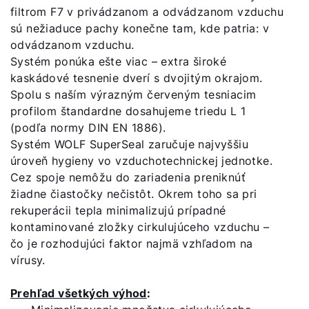
filtrom F7 v privádzanom a odvádzanom vzduchu
sú nežiaduce pachy konečne tam, kde patria: v
odvádzanom vzduchu.
Systém ponúka ešte viac – extra široké
kaskádové tesnenie dverí s dvojitým okrajom.
Spolu s naším výrazným červeným tesniacim
profilom štandardne dosahujeme triedu L 1
(podľa normy DIN EN 1886).
Systém WOLF SuperSeal zaručuje najvyššiu
úroveň hygieny vo vzduchotechnickej jednotke.
Cez spoje nemôžu do zariadenia preniknúť
žiadne čiastočky nečistôt. Okrem toho sa pri
rekuperácii tepla minimalizujú prípadné
kontaminované zložky cirkulujúceho vzduchu –
čo je rozhodujúci faktor najmä vzhľadom na
vírusy.
Prehľad všetkých výhod
: