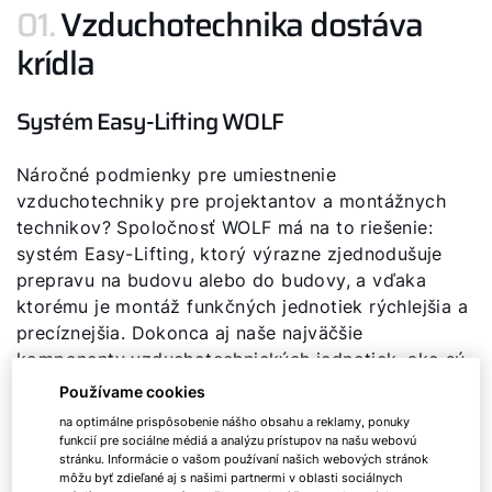
01.
Vzduchotechnika dostáva
krídla
Systém Easy-Lifting WOLF
Náročné podmienky pre umiestnenie
vzduchotechniky pre projektantov a montážnych
technikov? Spoločnosť WOLF má na to riešenie:
systém Easy-Lifting, ktorý výrazne zjednodušuje
prepravu na budovu alebo do budovy, a vďaka
ktorému je montáž funkčných jednotiek rýchlejšia a
precíznejšia. Dokonca aj naše najväčšie
komponenty vzduchotechnických jednotiek, ako sú
rotačné alebo doskové výmenníky tepla, sa dajú
Používame cookies
bez ťažkostí preniesť do každej budovy alebo na
na optimálne prispôsobenie nášho obsahu a reklamy, ponuky
strechu.
funkcií pre sociálne médiá a analýzu prístupov na našu webovú
stránku. Informácie o vašom používaní našich webových stránok
môžu byť zdieľané aj s našimi partnermi v oblasti sociálnych