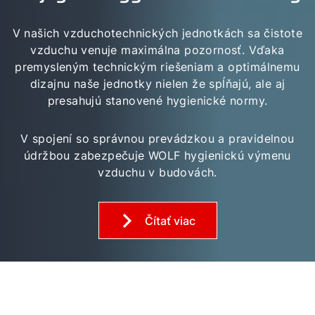
Servis
V našich vzduchotechnických jednotkách sa čistote
Hotline
vzduchu venuje maximálna pozornosť. Vďaka
premysleným technickým riešeniam a optimálnemu
Kontaktný formulár
dizajnu naše jednotky nielen že spĺňajú, ale aj
presahujú stanovené hygienické normy.
Dôležité odkazy
V spojení so správnou prevádzkou a pravidelnou
údržbou zabezpečuje WOLF hygienickú výmenu
vzduchu v budovách.
Kontakty
Servisný portál
Čítať viac
WOLF Akadémia