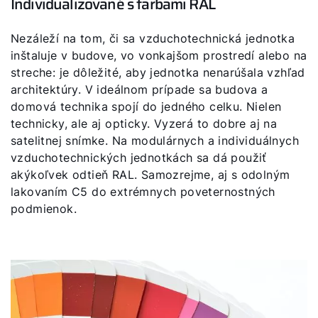
Individualizované s farbami RAL
Nezáleží na tom, či sa vzduchotechnická jednotka
inštaluje v budove, vo vonkajšom prostredí alebo na
streche: je dôležité, aby jednotka nenarúšala vzhľad
architektúry. V ideálnom prípade sa budova a
domová technika spojí do jedného celku. Nielen
technicky, ale aj opticky. Vyzerá to dobre aj na
satelitnej snímke. Na modulárnych a individuálnych
vzduchotechnických jednotkách sa dá použiť
akýkoľvek odtieň RAL. Samozrejme, aj s odolným
lakovaním C5 do extrémnych poveternostných
podmienok.