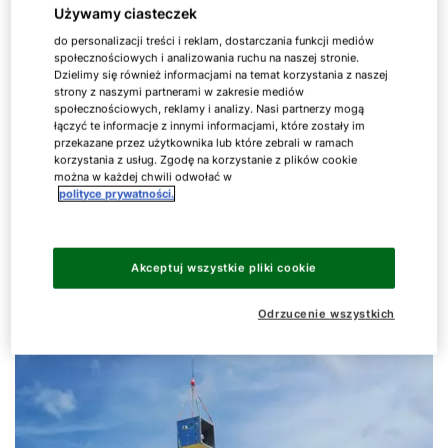
do higieny urządzeń wentylacyjnych WOLF. Ze
Używamy ciasteczek
względu na przemyślaną technikę połączeń i
do personalizacji treści i reklam, dostarczania funkcji mediów
transportu można prawie całkowicie wykluczyć
społecznościowych i analizowania ruchu na naszej stronie.
wynikające z montażu wycieki w wymiennikach
Dzielimy się również informacjami na temat korzystania z naszej
strony z naszymi partnerami w zakresie mediów
ciepła i innych elemntach urządzenia.
społecznościowych, reklamy i analizy. Nasi partnerzy mogą
łączyć te informacje z innymi informacjami, które zostały im
przekazane przez użytkownika lub które zebrali w ramach
korzystania z usług. Zgodę na korzystanie z plików cookie
można w każdej chwili odwołać w
polityce prywatności.
Akceptuj wszystkie pliki cookie
Odrzucenie wszystkich