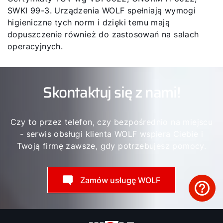
SWKI 99-3. Urządzenia WOLF spełniają wymogi
higieniczne tych norm i dzięki temu mają
dopuszczenie również do zastosowań na salach
operacyjnych.
Skontaktuj się z nami!
Czy to przez telefon, czy bezpośrednio na miejscu
- serwis obsługi klienta WOLF wspiera Ciebie i
Twoją firmę zawsze, gdy potrzebujesz pomocy.
Zamów usługę WOLF