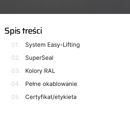
Spis treści
01.
System Easy-Lifting
02.
SuperSeal
03.
Kolory RAL
04.
Pełne okablowanie
05.
Certyfikat/etykieta