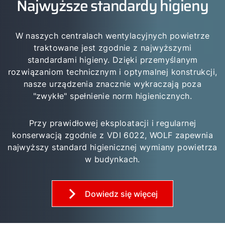
Najwyższe standardy higieny
Cześć!
W naszych centralach wentylacyjnych powietrze
traktowane jest zgodnie z najwyższymi
Jak możemy Ci pomóc?
standardami higieny. Dzięki przemyślanym
rozwiązaniom technicznym i optymalnej konstrukcji,
Serwis
nasze urządzenia znacznie wykraczają poza
"zwykłe" spełnienie norm higienicznych.
Narzędzia
Przy prawidłowej eksploatacji i regularnej
konserwacją zgodnie z VDI 6022, WOLF zapewnia
Zapisz się na szkolenie!
najwyższy standard higienicznej wymiany powietrza
w budynkach.
Przydatne linki
Dowiedz się więcej
Sekcja pobierania
Service App