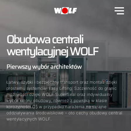
Obudowa centrali
wentylacyjnej WOLF
Pierwszy wybór architektów
Łatwy, szybki i bezpieczny transport oraz montaż dzięki
prostemu systemowi Easy Lifting. Szczelność do granic
możliwości dzięki WOLF SuperSeal oraz indywidualny
wybór koloru obudowy, również z powłoką w klasie
korozyjności C5 w przypadku narażenia na skrajne
oddziaływania środowiskowe – oto cechy obudowy central
wentylacyjnych WOLF.