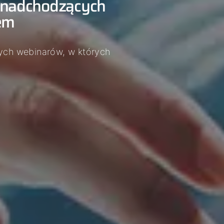
o nadchodzących
em
nych webinarów, w których