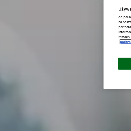
Używa
do perso
na nasze
partner
informac
ramach 
polity