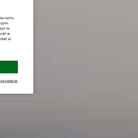
nia ruchu
aszymi
zyć te
brali w
wołać w
szystkich