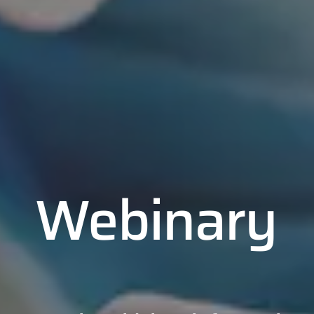
Webinary
01
02