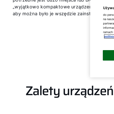
„wyjątkowo kompaktowe urządzenia” WOLF. 
Używa
aby można było je wszędzie zainstalować. A
do perso
na nasze
partner
informac
ramach 
polity
Zalety urządze