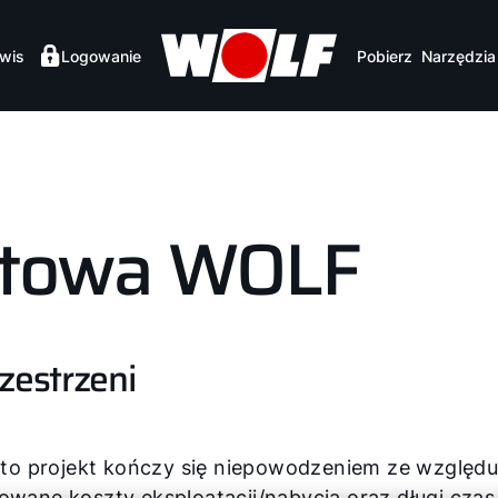
wis
Logowanie
Pobierz
Narzędzia
ktowa WOLF
zestrzeni
o projekt kończy się niepowodzeniem ze względu n
cowane koszty eksploatacji/nabycia oraz długi czas