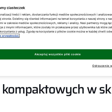
Zawsze odpowiednio duże do zapewnienia maksyma
my ciasteczek
 także gotowe, aby od razu zacząć pracę.
nalizacji treści i reklam, dostarczania funkcji mediów społecznościowych i analizowa
j stronie. Dzielimy się również informacjami na temat korzystania z naszej strony z n
ami w zakresie mediów społecznościowych, reklamy i analizy. Nasi partnerzy mogą łąc
je z innymi informacjami, które zostały im przekazane przez użytkownika lub które ze
korzystania z usług. Zgodę na korzystanie z plików cookie można w każdej chwili od
ce prywatności.
Akceptuj wszystkie pliki cookie
Odrzucenie w
ń kompaktowych w sk