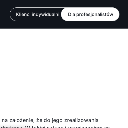
Klienci indywidualni
Dla profesjonalistów
a założenie, że do jego zrealizowania
 dostawy. W takiej sytuacji rozwiązaniem są