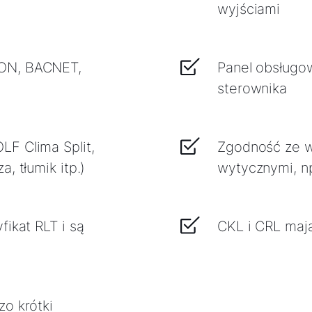
wyjściami
LON, BACNET,
Panel obsługo
sterownika
F Clima Split,
Zgodność ze w
, tłumik itp.)
wytycznymi, n
fikat RLT i są
CKL i CRL mają
o krótki