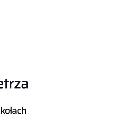
etrza
zkołach