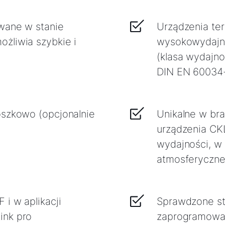
wane w stanie
Urządzenia te
żliwia szybkie i
wysokowydajne
(klasa wydajno
DIN EN 60034
oszkowo (opcjonalnie
Unikalne w bra
urządzenia CK
wydajności, w 
atmosferyczn
 i w aplikacji
Sprawdzone s
ink pro
zaprogramowan