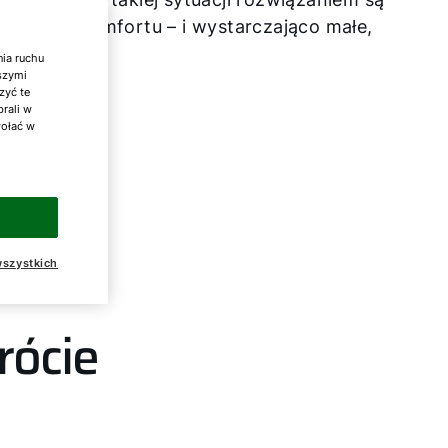
lnego komfortu – i wystarczająco małe,
nia ruchu
aszymi
zyć te
brali w
wołać w
szystkich
rócie