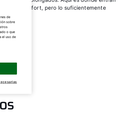
máximo confort, pero lo suficientemente
ones de
ción sobre
stros
nado o que
a el uso de
necesarias
pos