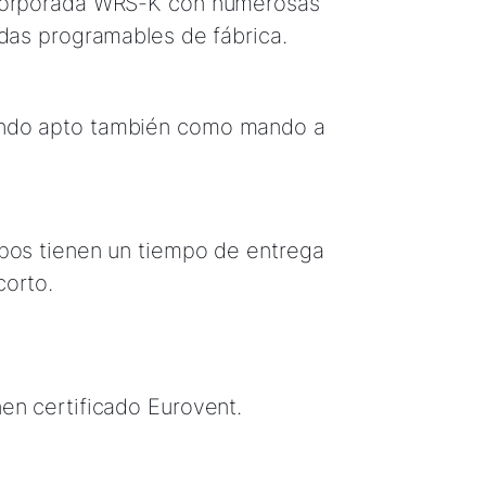
corporada WRS-K con numerosas
idas programables de fábrica.
ndo apto también como mando a
pos tienen un tiempo de entrega
corto.
en certificado Eurovent.