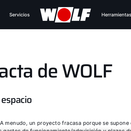
Servicios
Herramienta
pacta de WOLF
 espacio
 A menudo, un proyecto fracasa porque se supone 
 gastos de funcionamiento/adquisición y plazos d