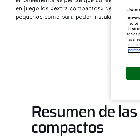
en juego los «extra compactos» de WOLF. Lo
Usamo
pequeños como para poder instalarlos en cual
Utilizam
medios s
el uso d
socios 
hayan re
cookies
polític
Resumen de las 
compactos