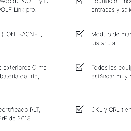
al web de WOLF y la
Regulación in
OLF Link pro.
entradas y sal
S (LON, BACNET,
Módulo de ma
distancia.
 exteriores Clima
Todos los equi
batería de frío,
estándar muy 
ertificado RLT,
CKL y CRL tien
ErP de 2018.