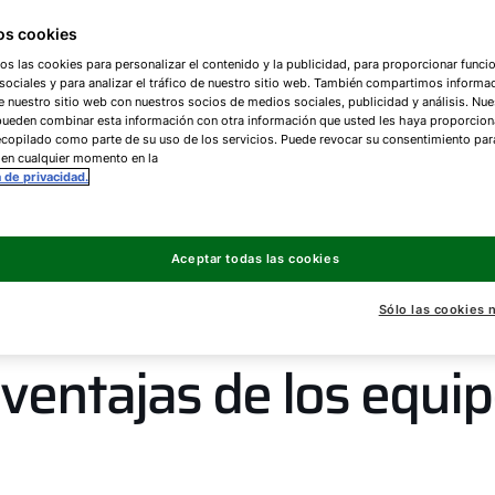
 suficientemente grandes como para garantizar el 
s cookies
quier lugar. Y listos para empezar a funcionar.
os las cookies para personalizar el contenido y la publicidad, para proporcionar funci
ociales y para analizar el tráfico de nuestro sitio web. También compartimos informa
e nuestro sitio web con nuestros socios de medios sociales, publicidad y análisis. Nue
pueden combinar esta información con otra información que usted les haya proporcio
copilado como parte de su uso de los servicios. Puede revocar su consentimiento par
 en cualquier momento en la
a de privacidad.
Aceptar todas las cookies
Sólo las cookies 
ventajas de los equi