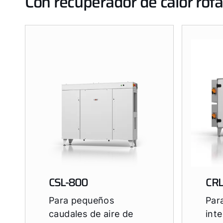
Con recuperador de calor rota
CSL-800
CRL
Para pequeños
Par
caudales de aire de
inte