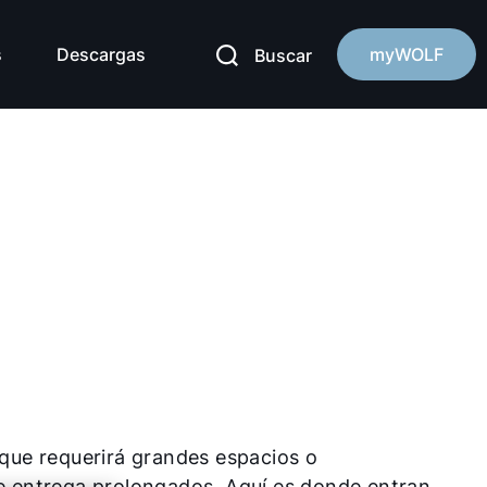
s
Descargas
myWOLF
Buscar
que requerirá grandes espacios o
e entrega prolongados. Aquí es donde entran