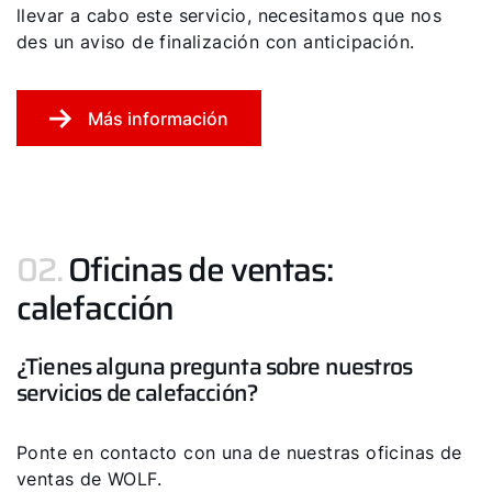
llevar a cabo este servicio, necesitamos que nos
¡Hola!
des un aviso de finalización con anticipación.
¿Cómo podemos ayudarte?
Más información
Servicio al cliente
Herramientas
02.
Oficinas de ventas:
calefacción
Important Links
¿Tienes alguna pregunta sobre nuestros
Descargas
servicios de calefacción?
Servicio App
Ponte en contacto con una de nuestras oficinas de
ventas de WOLF.