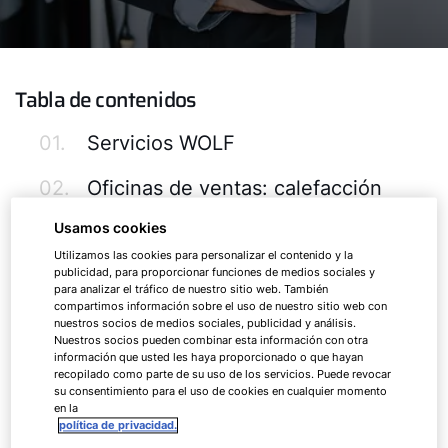
Tabla de contenidos
01.
Servicios WOLF
02.
Oficinas de ventas: calefacción
Usamos cookies
03.
Descargas para nuestra puesta en
Utilizamos las cookies para personalizar el contenido y la
marcha y mantenimiento
publicidad, para proporcionar funciones de medios sociales y
para analizar el tráfico de nuestro sitio web. También
04.
Aplicación WOLF Service
compartimos información sobre el uso de nuestro sitio web con
nuestros socios de medios sociales, publicidad y análisis.
Nuestros socios pueden combinar esta información con otra
05.
Servicios a un clic
información que usted les haya proporcionado o que hayan
recopilado como parte de su uso de los servicios. Puede revocar
su consentimiento para el uso de cookies en cualquier momento
01.
Servicios WOLF
en la
política de privacidad.