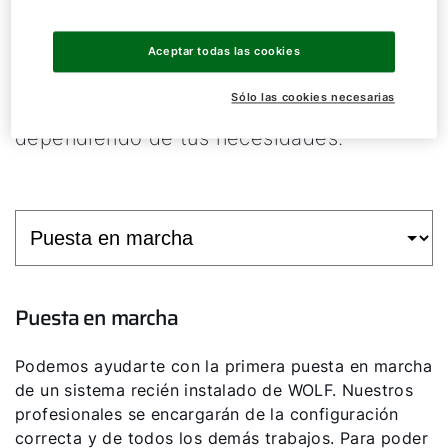
Nuestros servicios de calefacción para
especialista cubren una amplia gama y se
Aceptar todas las cookies
adaptan a tus necesidades individuales.
Sólo las cookies necesarias
Además puedes personalizarlos
dependiendo de tus necesidades.
Puesta en marcha
Podemos ayudarte con la primera puesta en marcha
de un sistema recién instalado de WOLF. Nuestros
profesionales se encargarán de la configuración
correcta y de todos los demás trabajos. Para poder