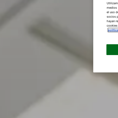
Utilizam
medios s
el uso d
socios 
hayan re
cookies
polític