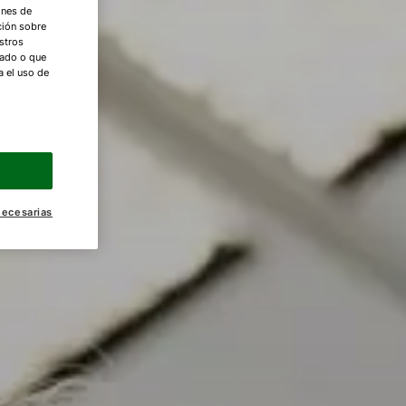
ones de
ción sobre
stros
nado o que
a el uso de
necesarias