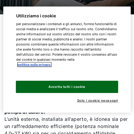
Utilizziamo i cookie
Sistema Clima-Split WOLF
per personalizzare i contenuti e gli annunci, fornire funzionalità di
social media e analizzare il traffico sul nostro sito. Condividiamo
anche informazioni sul vostro utilizzo del nostro sito con i nostri
Il sistema ad alte prestazioni per il
partner di social media, pubblicità e analisi. I nostri partner
possono combinare queste informazioni con altre informazioni
raffreddamento e il riscaldamento
che avete fornito loro o che hanno raccolto nell'ambito
dell'utilizzo dei servizi. Potete revocare il vostro consenso all'uso
dei cookie in qualsiasi momento nella
Il Sistema Clima‑Split WOLF combina una potente
politica sulla privacy.
pompa di calore aria‑aria con moderna tecnologia
inverter, adatta al collegamento a un evaporatore
diretto all’interno dell’unità di trattamento aria.
Accetta tutti i cookie
Un’unità di controllo appositamente sviluppata
garantisce una comunicazione
ottimale e senza
Solo i cookie necessari
interferenze tra l’unità di trattamento aria e la
pompa di calore.
L’unità esterna, installata all’aperto, è idonea sia per
un raffreddamento efficiente (potenza nominale
4,0–27 kW) sia per un riscaldamento affidabile