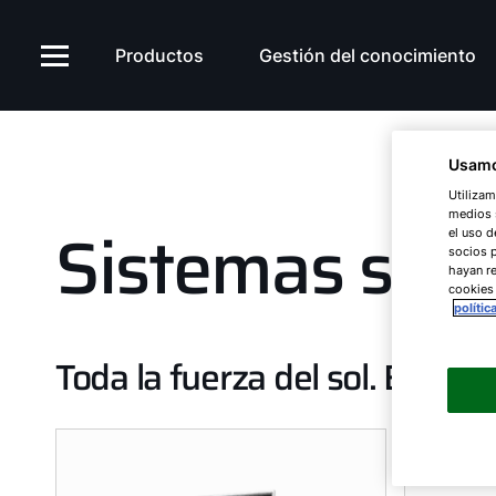
Productos
Gestión del conocimiento
Usamo
Utilizam
medios s
Sistemas sol
el uso d
socios 
hayan re
cookies
polític
Toda la fuerza del sol. Energí