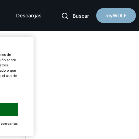
s
Descargas
myWOLF
Buscar
ones de
ción sobre
stros
nado o que
a el uso de
necesarias