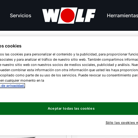
Servicios
Herramienta
s cookies
os las cookies para personalizar el contenido y la publicidad, para proporcionar funci
ociales y para analizar el tráfico de nuestro sitio web. También compartimos informa
ares WOLF
e nuestro sitio web con nuestros socios de medios sociales, publicidad y análisis. Nue
pueden combinar esta información con otra información que usted les haya proporcio
copilado como parte de su uso de los servicios. Puede revocar su consentimiento par
 en cualquier momento en la
a de privacidad.
a sostenible a tu alcance.
Aceptar todas las cookies
Sólo las cookies 