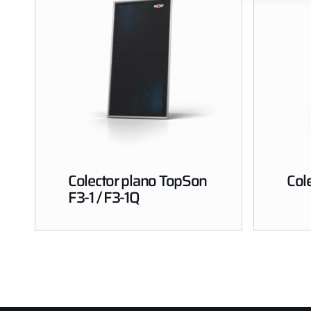
Colector plano TopSon
Col
F3-1 / F3-1Q