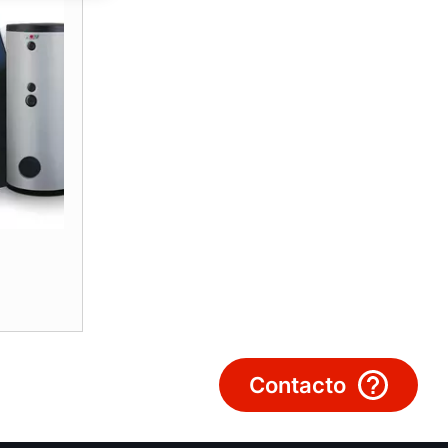
¡Hola!
¿Cómo podemos ayudarte?
Servicio al cliente
Herramientas
Important Links
Descargas
Servicio App
Contacto