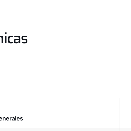
nicas
enerales