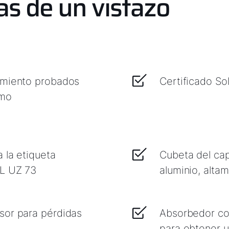
as de un vistazo
imiento probados
Certificado So
imo
 la etiqueta
Cubeta del ca
AL UZ 73
aluminio, alta
sor para pérdidas
Absorbedor co
para obtener 