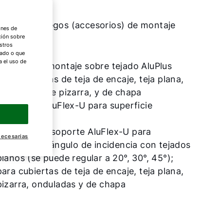
diversos juegos (accesorios) de montaje
ones de
ción sobre
vidual:
stros
nado o que
a el uso de
Juego para montaje sobre tejado AluPlus
para cubiertas de teja de encaje, teja plana,
onduladas, de pizarra, y de chapa
Estructura AluFlex-U para superficie
horizontal
Armazón de soporte AluFlex-U para
necesarias
optimizar el ángulo de incidencia con tejados
planos (se puede regular a 20°, 30°, 45°);
para cubiertas de teja de encaje, teja plana,
pizarra, onduladas y de chapa