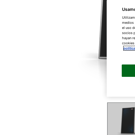
Usamo
Utilizam
medios s
el uso d
socios 
hayan re
cookies
polític