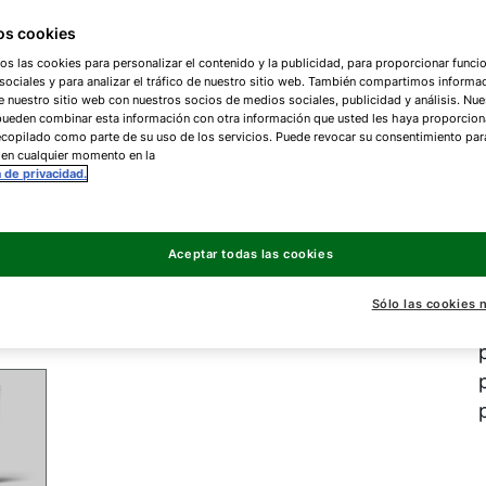
s cookies
Con 
os las cookies para personalizar el contenido y la publicidad, para proporcionar funci
ociales y para analizar el tráfico de nuestro sitio web. También compartimos informa
indi
e nuestro sitio web con nuestros socios de medios sociales, publicidad y análisis. Nue
pueden combinar esta información con otra información que usted les haya proporcio
copilado como parte de su uso de los servicios. Puede revocar su consentimiento par
 en cualquier momento en la
a de privacidad.
Aceptar todas las cookies
Sólo las cookies 