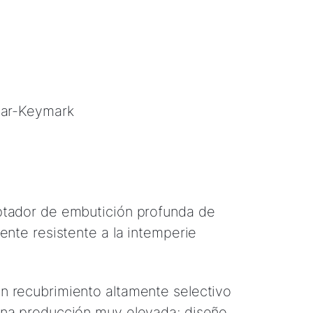
lar-Keymark
ptador de embutición profunda de
mente resistente a la intemperie
n recubrimiento altamente selectivo
una producción muy elevada; diseño