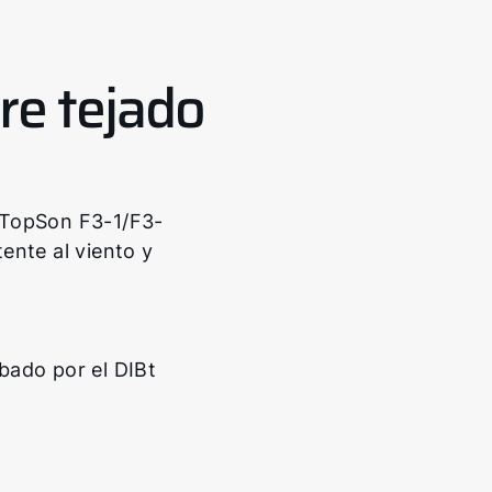
re tejado
s TopSon F3-1/F3-
tente al viento y
obado por el DIBt