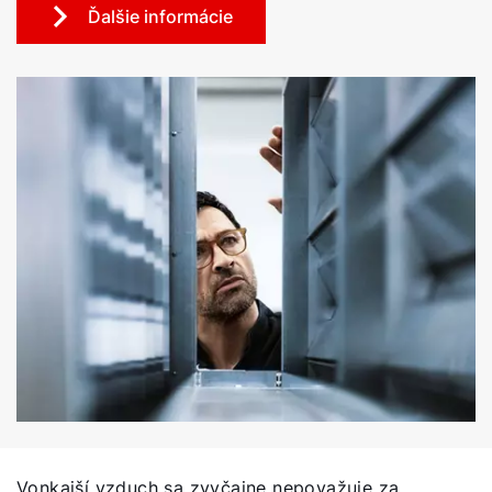
Ďalšie informácie
Vonkajší vzduch sa zvyčajne nepovažuje za