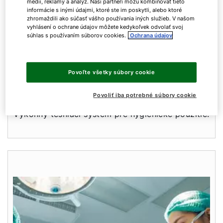
médií, reklamy a analýz. Naši partneri môžu kombinovať tieto
informácie s inými údajmi, ktoré ste im poskytli, alebo ktoré
zhromaždili ako súčasť vášho používania iných služieb. V našom
vyhlásení o ochrane údajov môžete kedykoľvek odvolať svoj
súhlas s používaním súborov cookies.
Ochrana údajov
Povoľte všetky súbory cookie
Povoliť iba potrebné súbory cookie
WOLF Superseal
Výkonný tesniaci systém pre hygienické použitie.