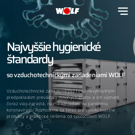
Najvyššie hygienické
štandardy
so vzduchotechnickými zariadeniami WOLF
Vzduchotechnické zariadenia (VZT) sú nevyhnutným
predpokladom prevádzky mnohých budov a ich význam
čoraz viac narastá, najmä vzhľadom na pandémiu
koronavírusu. Rozhodnite sa teraz pre vysokokvalitné
produkty a praktické riešenia od spoločnosti WOLF.