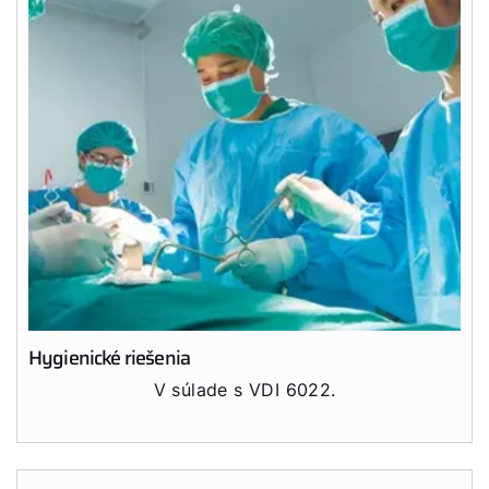
Dobrý deň!
Hygienické riešenia
Ako vám môžeme pomôcť?
V súlade s VDI 6022.
Služby WOLF