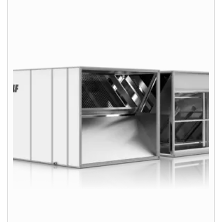
Servis
Hotline
Kontaktný formulár
Dôležité odkazy
Kontakty
Servisný portál
WOLF Akadémia