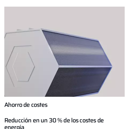
¿Cómo podemos ayudarte?
Contacto de servicio
Línea de atención al cliente
Encontrar a tu experto
Links importantes
Carrera profesional
Ahorro de costes
Sustentabilidad
Reducción en un 30 % de los costes de
energía