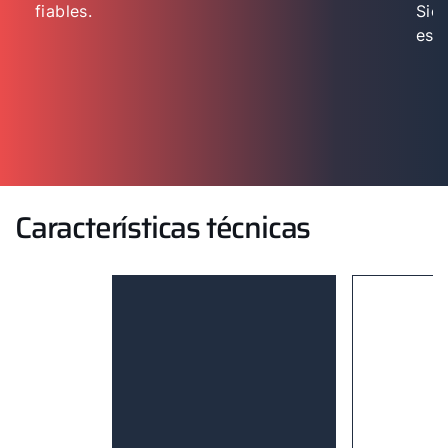
fiables.
Sie
esp
Características técnicas