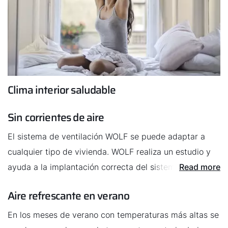
Clima interior saludable
Sin corrientes de aire
El sistema de ventilación WOLF se puede adaptar a
cualquier tipo de vivienda. WOLF realiza un estudio y
ayuda a la implantación correcta del sistema. De esta
Read more
manera se evitan corrientes y cada estancia tendrá
Aire refrescante en verano
una calidad del aire óptima.
En los meses de verano con temperaturas más altas se