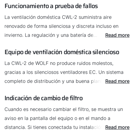
Funcionamiento a prueba de fallos
La ventilación doméstica CWL-2 suministra aire
renovado de forma silenciosa y discreta incluso en
invierno. La regulación y una batería de
Read more
precalentamiento eléctrico integrada protege el equipo
Equipo de ventilación doméstica silencioso
contra heladas y garantiza el funcionamiento en todo
momento.
La CWL-2 de WOLF no produce ruidos molestos,
gracias a los silenciosos ventiladores EC. Un sistema
completo de distribución y una buena planificación
Read more
garantizan una correcta ventilación sin ruidos molestos.
Indicación de cambio de filtro
Cuando es necesario cambiar el filtro, se muestra un
aviso en la pantalla del equipo o en el mando a
distancia. Si tienes conectada tu instalación con un
Read more