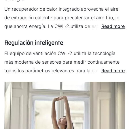
Un recuperador de calor integrado aprovecha el aire
de extracción caliente para precalentar el aire frío, lo
que ahorra energía. La CWL-2 utiliza de este modo el
Read more
principio de flujo en contracorriente, aprovechando así
Regulación inteligente
mucho calor residual.
El equipo de ventilación CWL-2 utiliza la tecnología
más moderna de sensores para medir continuamente
todos los parámetros relevantes para la calidad del
Read more
aire. En función de la carga, el equipo adapta el caudal
de forma inteligente para que la calidad del aire
cumpla siempre los requisitos más exigentes.