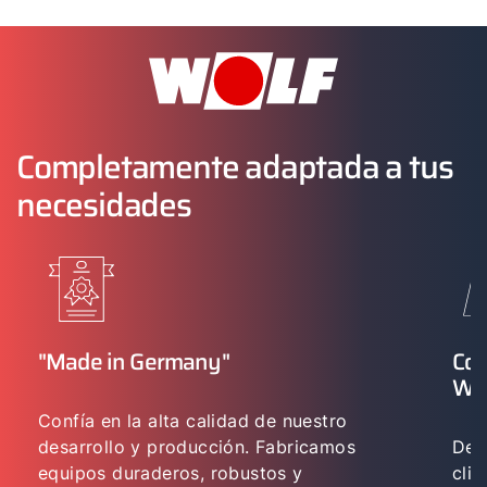
ISM7 a internet recibirás un mensaje a través de la
aplicación WOLF Smartset.
Completamente adaptada a tus
necesidades
"Made in Germany"
Con
WO
Confía en la alta calidad de nuestro
desarrollo y producción. Fabricamos
Des
equipos duraderos, robustos y
cli