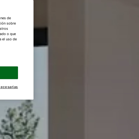
ones de
ción sobre
stros
nado o que
a el uso de
necesarias