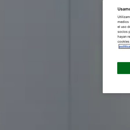
Usamo
Utilizam
medios s
el uso d
socios 
hayan re
cookies
polític