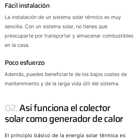
Fácil instalación
Contacto de servicio
La instalación de un sistema solar térmico es muy
sencilla. Con un sistema solar, no tienes que
Línea de atención al cliente
preocuparte por transportar y almacenar combustibles
Encontrar a tu experto
en la casa.
Poco esfuerzo
Links importantes
Además, puedes beneficiarte de los bajos costes de
mantenimiento y de la larga vida útil del sistema.
Carrera profesional
Sustentabilidad
02.
Así funciona el colector
solar como generador de calor
El principio básico de la energía solar térmica es