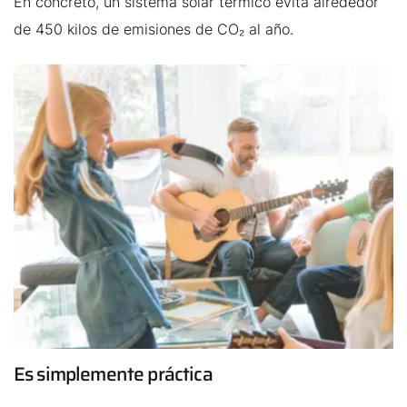
En concreto, un sistema solar térmico evita alrededor
de 450 kilos de emisiones de CO₂ al año.
¡Hola!
Es simplemente práctica
¿Cómo podemos ayudarte?