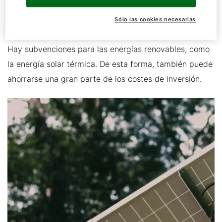
extremadamente eficientes: apenas requieren energía
Read more
auxiliar y pueden almacenar el calor ganado en un
Sólo las cookies necesarias
Subvención atractiva
acumulador.
Hay subvenciones para las energías renovables, como
Solo necesitan un poco de electricidad para la bomba
la energía solar térmica. De esta forma, también puede
del circuito solar. Esto permite reducir
ahorrarse una gran parte de los costes de inversión.
significativamente los costes para producir ACS o de
calefacción, si se usa calefacción solar.