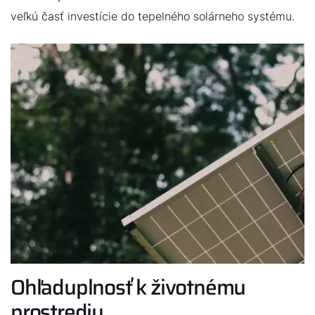
veľkú časť investície do tepelného solárneho systému.
Ohľaduplnosť k životnému
prostrediu