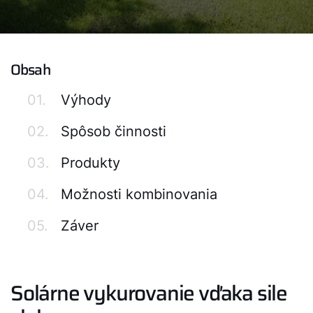
Obsah
01.
Výhody
02.
Spôsob činnosti
03.
Produkty
04.
Možnosti kombinovania
05.
Záver
Solárne vykurovanie vďaka sile