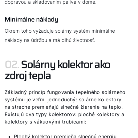
dopravou a skladovaním paliva v dome.
Obchodný tím
Kariéra
Minimálne náklady
5-ročná záruka
Okrem toho vyžaduje solárny systém minimálne
náklady na údržbu a má dlhú životnosť.
Dotácie
02.
Solárny kolektor ako
zdroj tepla
Základný princíp fungovania tepelného solárneho
systému je veľmi jednoduchý: solárne kolektory
na streche premieňajú slnečné žiarenie na teplo.
Existujú dva typy kolektorov: ploché kolektory a
kolektory s vákuovými trubicami:
Plochý kolektor premieňa slnečnú energiu