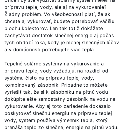
Chceli by ste využívať solárny systém nielen na
prípravu teplej vody, ale aj na vykurovanie?
Žiadny problém. Vo všeobecnosti platí, že ak
chcete aj vykurovať, budete potrebovať väčšiu
plochu kolektorov. Len tak totiž dokážete
zachytávať dostatok slnečnej energie aj počas
tých období roka, kedy je menej slnečných lúčov
a v domácnosti potrebujete viac tepla.
Tepelné solárne systémy na vykurovanie a
prípravu teplej vody vyžadujú, na rozdiel od
systému čisto na prípravu teplej vody,
kombinovaný zásobník. Prípadne to môžete
vyriešiť tak, že si k zásobníku na pitnú vodu
dokúpite ešte samostatný zásobník na vodu na
vykurovanie. Aby aj toto zariadenie dokázalo
poskytovať slnečnú energiu na prípravu teplej
vody, systém používa výmenník tepla, ktorý
prenáša teplo zo slnečnej energie na pitnú vodu.