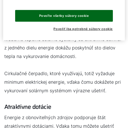
Účinnosť vykurovania a úspora
peňazí
Povoľte všetky súbory cookie
Zníženie nákladov na vykurovanie
Povoliť iba potrebné súbory cookie
Moderné tepelné solárne systémy sú extrémne účinné:
z jedného dielu energie dokážu poskytnúť sto dielov
tepla na vykurovanie domácnosti.
Cirkulačné čerpadlo, ktoré využívajú, totiž vyžaduje
minimum elektrickej energie, vďaka čomu dokážete pri
vykurovaní solárnym systémom výrazne ušetriť.
Atraktívne dotácie
Energie z obnoviteľných zdrojov podporuje štát
atraktívnymi dotáciami. Vďaka tomu môžete ušetriť