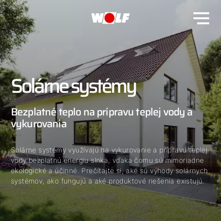
Solárne systémy
Bezplatné teplo na prípravu teplej vody a
vykurovania
Solárne systémy využívajú na vykurovanie a prípravu teplej
vody bezplatnú energiu slnka, vďaka čomu sú mimoriadne
ekologické a účinné. Prečítajte si, aké sú výhody solárnych
systémov, ako fungujú a aké produktové riešenia existujú.