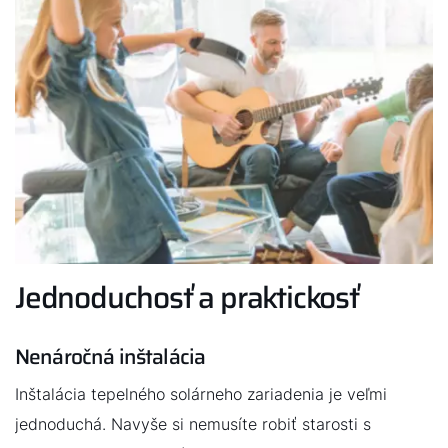
Dobrý deň!
Ako vám môžeme pomôcť?
Kontaktný formulár
Kontakty
Jednoduchosť a praktickosť
Nájdite si odborníka
Nenáročná inštalácia
Inštalácia tepelného solárneho zariadenia je veľmi
Dôležité odkazy
jednoduchá. Navyše si nemusíte robiť starosti s