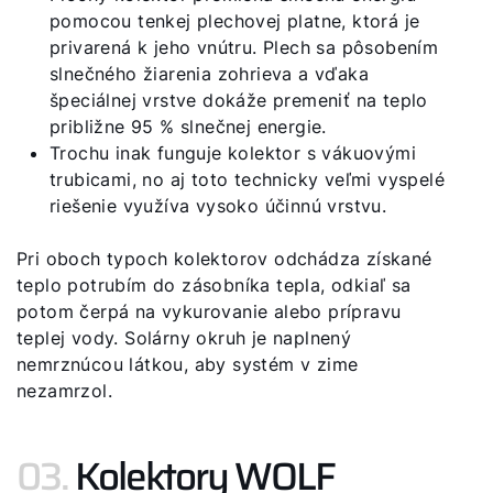
pomocou tenkej plechovej platne, ktorá je
privarená k jeho vnútru. Plech sa pôsobením
slnečného žiarenia zohrieva a vďaka
špeciálnej vrstve dokáže premeniť na teplo
približne 95 % slnečnej energie.
Trochu inak funguje kolektor s vákuovými
trubicami, no aj toto technicky veľmi vyspelé
riešenie využíva vysoko účinnú vrstvu.
Pri oboch typoch kolektorov odchádza získané
teplo potrubím do zásobníka tepla, odkiaľ sa
potom čerpá na vykurovanie alebo prípravu
teplej vody. Solárny okruh je naplnený
nemrznúcou látkou, aby systém v zime
nezamrzol.
03.
Kolektory WOLF