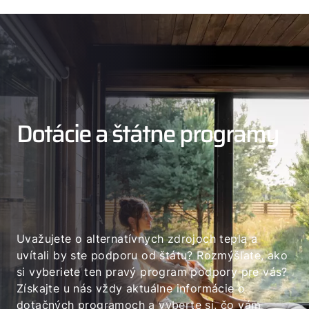
Dotácie a štátne programy
Uvažujete o alternatívnych zdrojoch tepla a
uvítali by ste podporu od štátu? Rozmýšľate, ako
si vyberiete ten pravý program podpory pre vás?
Získajte u nás vždy aktuálne informácie o
dotačných programoch a vyberte si, čo vám