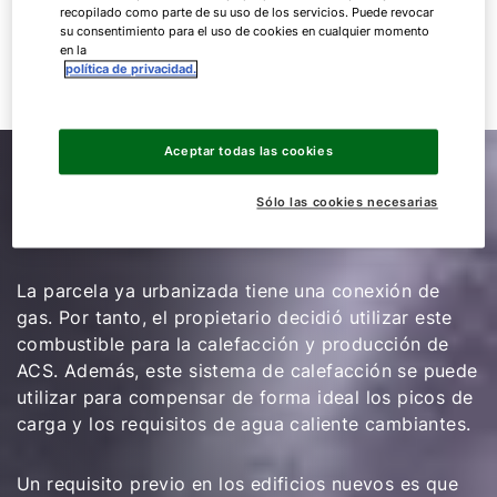
calefacción y agua caliente en momentos muy
recopilado como parte de su uso de los servicios. Puede revocar
su consentimiento para el uso de cookies en cualquier momento
diferentes y que, por lo tanto, las cargas
en la
máximas fluctuarán. Por lo tanto, una interacción
política de privacidad.
perfecta de los generadores de calor es esencial.
Aceptar todas las cookies
Razones para elegir dos
Sólo las cookies necesarias
generadores de calor
La parcela ya urbanizada tiene una conexión de
gas. Por tanto, el propietario decidió utilizar este
combustible para la calefacción y producción de
ACS. Además, este sistema de calefacción se puede
utilizar para compensar de forma ideal los picos de
carga y los requisitos de agua caliente cambiantes.
Un requisito previo en los edificios nuevos es que