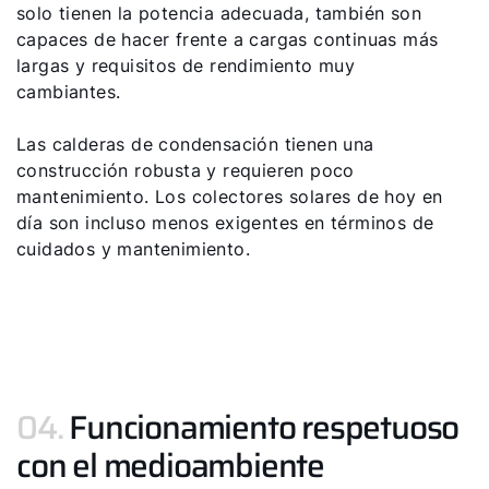
solo tienen la potencia adecuada, también son
capaces de hacer frente a cargas continuas más
largas y requisitos de rendimiento muy
cambiantes.
Las calderas de condensación tienen una
construcción robusta y requieren poco
mantenimiento. Los colectores solares de hoy en
día son incluso menos exigentes en términos de
¡Hola!
cuidados y mantenimiento.
¿Cómo podemos ayudarte?
Contacto de servicio
Línea de atención al cliente
04.
Funcionamiento respetuoso
con el medioambiente
Encontrar a tu experto