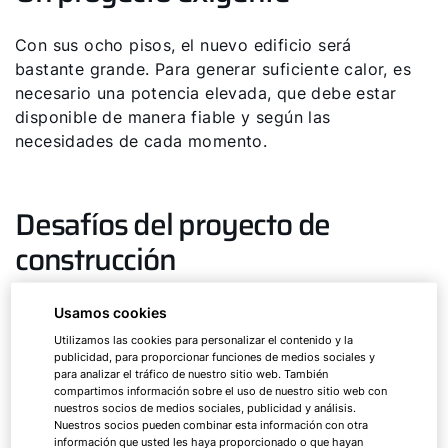
Con sus ocho pisos, el nuevo edificio será
bastante grande. Para generar suficiente calor, es
necesario una potencia elevada, que debe estar
disponible de manera fiable y según las
necesidades de cada momento.
Desafíos del proyecto de
construcción
Los costes de inversión para el nuevo bloque de
Usamos cookies
apartamentos son altos. Es aún más importante
Utilizamos las cookies para personalizar el contenido y la
publicidad, para proporcionar funciones de medios sociales y
planificar todo el proyecto con precisión.
para analizar el tráfico de nuestro sitio web. También
Además, con la gran cantidad de viviendas, el
compartimos información sobre el uso de nuestro sitio web con
propietario del edificio debe tener en cuenta que
nuestros socios de medios sociales, publicidad y análisis.
Nuestros socios pueden combinar esta información con otra
los nuevos inquilinos necesitan el calor para
información que usted les haya proporcionado o que hayan