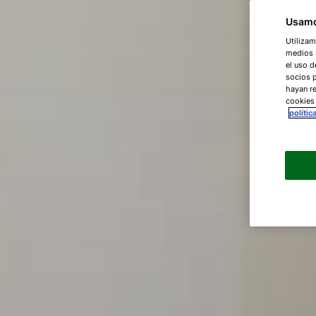
Usamo
Utilizam
medios s
el uso d
socios 
hayan re
cookies
polític