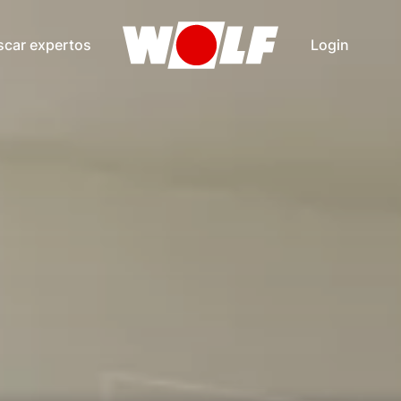
scar expertos
Login