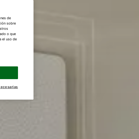
ones de
ción sobre
stros
nado o que
a el uso de
necesarias