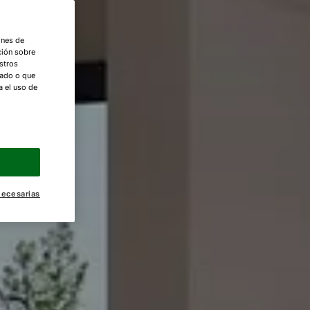
ones de
ción sobre
stros
nado o que
a el uso de
necesarias