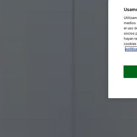
Usamo
Utilizam
medios s
el uso d
socios 
hayan re
cookies
polític