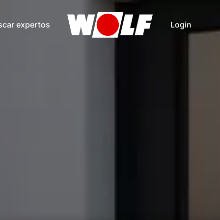
scar expertos
Login