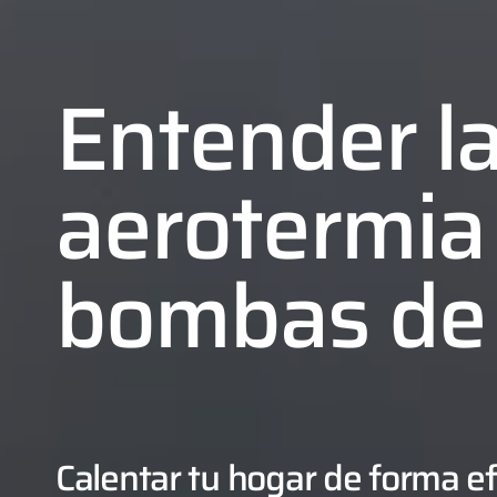
Entender l
aerotermia 
bombas de 
01
02
Calentar tu hogar de forma ef
03