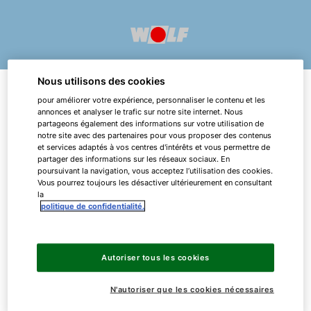
Nous utilisons des cookies
pour améliorer votre expérience, personnaliser le contenu et les
annonces et analyser le trafic sur notre site internet. Nous
Portail myWOLF
partageons également des informations sur votre utilisation de
notre site avec des partenaires pour vous proposer des contenus
et services adaptés à vos centres d'intérêts et vous permettre de
partager des informations sur les réseaux sociaux. En
Sur le portail professionnel myWOLF, vous
poursuivant la navigation, vous acceptez l’utilisation des cookies.
Bonjour !
Vous pourrez toujours les désactiver ultérieurement en consultant
trouverez tout ce dont vous avez besoin en tant
la
que partenaire WOLF : outils professionnels,
politique de confidentialité.
Comment pouvons-nous vous aider ?
brochures techniques, liste des prix, catalogue...
L'accès au portail est réservé aux partenaires
Assistance commerciale
Autoriser tous les cookies
WOLF et accessibles avec des identifiants
spécifiques.
N'autoriser que les cookies nécessaires
Pompe a chaleur FHA
Pour accéder à l'ensemble des informations,