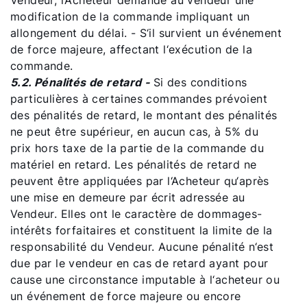
Vendeur, l‘Acheteur demande au vendeur une
modification de la commande impliquant un
Liens rapides
allongement du délai. - S‘il survient un événement
de force majeure, affectant l‘exécution de la
commande.
Trouver un chauffagiste
5.2. Pénalités de retard -
Si des conditions
particulières à certaines commandes prévoient
Enregistrement garantie
des pénalités de retard, le montant des pénalités
Formulaire de contact
ne peut être supérieur, en aucun cas, à 5% du
prix hors taxe de la partie de la commande du
matériel en retard. Les pénalités de retard ne
peuvent être appliquées par l‘Acheteur qu‘après
une mise en demeure par écrit adressée au
Vendeur. Elles ont le caractère de dommages-
intérêts forfaitaires et constituent la limite de la
responsabilité du Vendeur. Aucune pénalité n‘est
due par le vendeur en cas de retard ayant pour
cause une circonstance imputable à l‘acheteur ou
un événement de force majeure ou encore