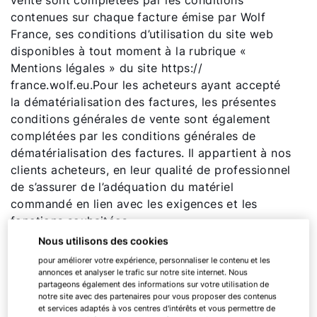
vente sont complétées par les conditions
contenues sur chaque facture émise par Wolf
France, ses conditions d’utilisation du site web
disponibles à tout moment à la rubrique «
Mentions légales » du site https://
france.wolf.eu.Pour les acheteurs ayant accepté
la dématérialisation des factures, les présentes
conditions générales de vente sont également
complétées par les conditions générales de
dématérialisation des factures. Il appartient à nos
clients acheteurs, en leur qualité de professionnel
de s’assurer de l’adéquation du matériel
commandé en lien avec les exigences et les
fonctions souhaitées.
Nous utilisons des cookies
II. Réglementation
- L‘Acheteur doit se conformer
pour améliorer votre expérience, personnaliser le contenu et les
aux dispositions légales et réglementaires le
annonces et analyser le trafic sur notre site internet. Nous
partageons également des informations sur votre utilisation de
concernant, en particulier accomplir les
notre site avec des partenaires pour vous proposer des contenus
démarches nécessaires pour obtenir en temps
et services adaptés à vos centres d'intérêts et vous permettre de