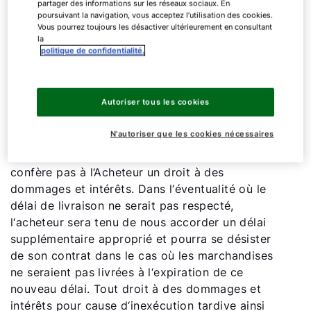
voulu les autorisations d‘installation sur le site ou
partager des informations sur les réseaux sociaux. En
poursuivant la navigation, vous acceptez l’utilisation des cookies.
de mise en service.
Vous pourrez toujours les désactiver ultérieurement en consultant
la
politique de confidentialité.
III. Livraison -
modalités de transport
3.1. Livraison -
Le délai de livraison est confirmé
sous réserve de tous événements imprévus en
Autoriser tous les cookies
dehors de notre volonté. L‘observation des délais
de livraison suppose également que l‘Acheteur ait
N'autoriser que les cookies nécessaires
rempli ses obligations de paiement dans les
conditions prévues. Un retard de livraison ne
confère pas à l‘Acheteur un droit à des
dommages et intérêts. Dans l‘éventualité où le
délai de livraison ne serait pas respecté,
l‘acheteur sera tenu de nous accorder un délai
supplémentaire approprié et pourra se désister
de son contrat dans le cas où les marchandises
ne seraient pas livrées à l‘expiration de ce
nouveau délai. Tout droit à des dommages et
intérêts pour cause d‘inexécution tardive ainsi