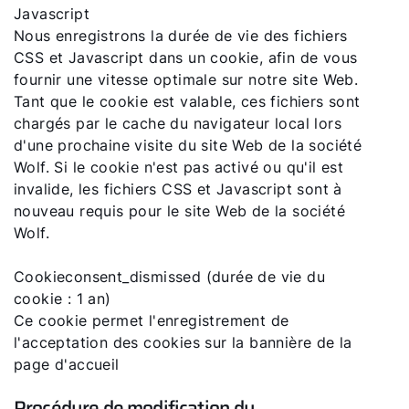
Javascript
Pompe a chaleur FHA
Nous enregistrons la durée de vie des fichiers
CSS et Javascript dans un cookie, afin de vous
fournir une vitesse optimale sur notre site Web.
Liens rapides
Tant que le cookie est valable, ces fichiers sont
chargés par le cache du navigateur local lors
d'une prochaine visite du site Web de la société
Trouver un chauffagiste
Wolf. Si le cookie n'est pas activé ou qu'il est
Enregistrement garantie
invalide, les fichiers CSS et Javascript sont à
nouveau requis pour le site Web de la société
Formulaire de contact
Wolf.
Cookieconsent_dismissed (durée de vie du
cookie : 1 an)
Ce cookie permet l'enregistrement de
l'acceptation des cookies sur la bannière de la
page d'accueil
Procédure de modification du