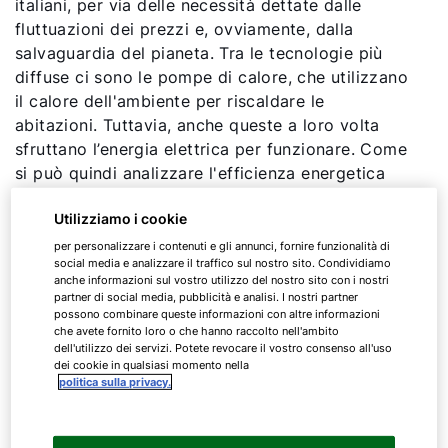
italiani, per via delle necessità dettate dalle
fluttuazioni dei prezzi e, ovviamente, dalla
salvaguardia del pianeta. Tra le tecnologie più
diffuse ci sono le pompe di calore, che utilizzano
il calore dell'ambiente per riscaldare le
abitazioni. Tuttavia, anche queste a loro volta
sfruttano l’energia elettrica per funzionare. Come
si può quindi analizzare l'efficienza energetica
delle pompe di calore?
Utilizziamo i cookie
Il consumo delle pompe di calore viene misurato
per personalizzare i contenuti e gli annunci, fornire funzionalità di
social media e analizzare il traffico sul nostro sito. Condividiamo
mediante diversi indicatori, che consentono di
anche informazioni sul vostro utilizzo del nostro sito con i nostri
analizzare i rapporti tra resa termica, efficienza
partner di social media, pubblicità e analisi. I nostri partner
possono combinare queste informazioni con altre informazioni
energetica e il consumo delle pompe di calore.
che avete fornito loro o che hanno raccolto nell'ambito
dell'utilizzo dei servizi. Potete revocare il vostro consenso all'uso
Ecco quelli più utilizzati:
dei cookie in qualsiasi momento nella
politica sulla privacy.
COP - Coefficiente di prestazione
Misura il rapporto tra il calore utile fornito dalla