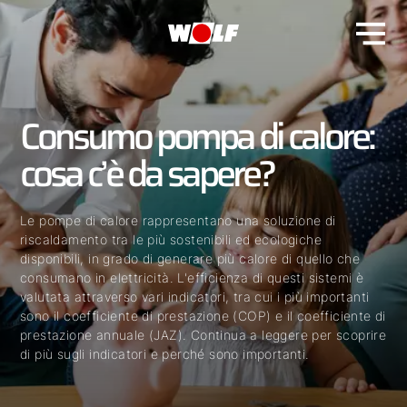
Consumo pompa di calore:
cosa c’è da sapere?
Le pompe di calore rappresentano una soluzione di
riscaldamento tra le più sostenibili ed ecologiche
disponibili, in grado di generare più calore di quello che
consumano in elettricità. L'efficienza di questi sistemi è
valutata attraverso vari indicatori, tra cui i più importanti
sono il coefficiente di prestazione (COP) e il coefficiente di
prestazione annuale (JAZ). Continua a leggere per scoprire
di più sugli indicatori e perché sono importanti.