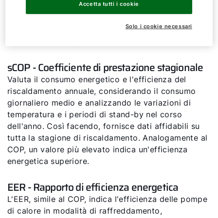
Accetta tutti i cookie
pompa di calore e l’energia elettrica oppure il gas
utilizzati per estrarre questo calore. Maggiore è il
Solo i cookie necessari
valore del COP, maggiore sarà l’efficienza e minori
saranno i costi operativi.
sCOP - Coefficiente di prestazione stagionale
Valuta il consumo energetico e l'efficienza del
riscaldamento annuale, considerando il consumo
giornaliero medio e analizzando le variazioni di
temperatura e i periodi di stand-by nel corso
dell'anno. Così facendo, fornisce dati affidabili su
tutta la stagione di riscaldamento. Analogamente al
COP, un valore più elevato indica un'efficienza
energetica superiore.
EER - Rapporto di efficienza energetica
L'EER, simile al COP, indica l'efficienza delle pompe
di calore in modalità di raffreddamento,