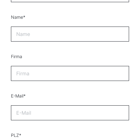
Wie können wir Ihnen helfen?
Name*
Service kontaktieren
Produktberatung
Firma
Fachhandwerker finden
Wichtige Links
E-Mail*
5 Jahre Garantie
Karriere
Privatkunden-Downloads
PLZ*