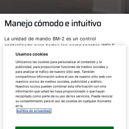
Manejo cómodo e intuitivo
La unidad de mando BM-2 es un control
centralizado para todos los componentes WOLF.
Esta central de mando te permite controlar todo:
Usamos cookies
calefacción a gas o a gasóleo, bomba de calor,
Utilizamos las cookies para personalizar el contenido y la
instalación solar térmica o ventilación doméstica.
publicidad, para proporcionar funciones de medios sociales y
para analizar el tráfico de nuestro sitio web. También
compartimos información sobre el uso de nuestro sitio web con
La BM-2 para el control de la calefacción y la
nuestros socios de medios sociales, publicidad y análisis.
Nuestros socios pueden combinar esta información con otra
ventilación tiene una estructura sencilla, con cuatro
información que usted les haya proporcionado o que hayan
teclas de función, un regulador giratorio y una gran
recopilado como parte de su uso de los servicios. Puede revocar
su consentimiento para el uso de cookies en cualquier momento
pantalla a color. Esto te permite tener un manejo
en la
intuitivo incluso para un sistema complejo con
política de privacidad.
calefacción, solar y ventilación.