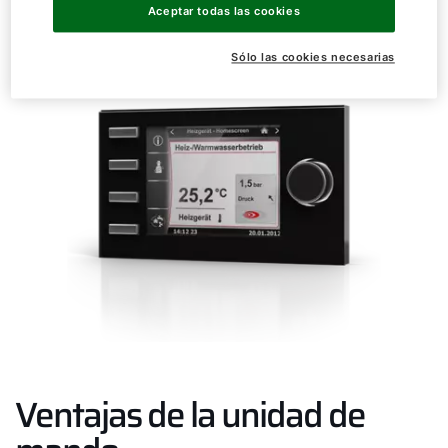
Aceptar todas las cookies
Sólo las cookies necesarias
Ventajas de la unidad de
¡Hola!