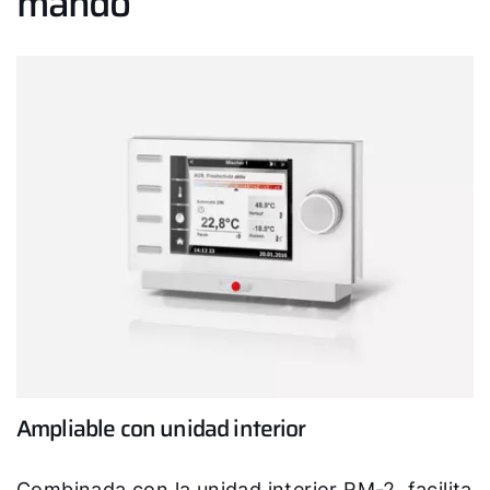
mando
¿Cómo podemos ayudarte?
Contacto de servicio
Línea de atención al cliente
Encontrar a tu experto
Links importantes
Carrera profesional
Sustentabilidad
Ampliable con unidad interior
Combinada con la unidad interior RM-2, facilita