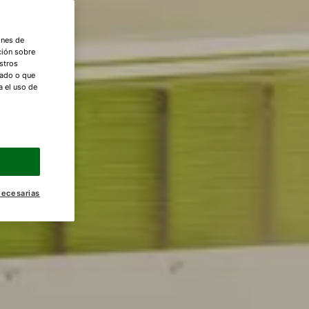
ones de
ción sobre
stros
nado o que
a el uso de
necesarias