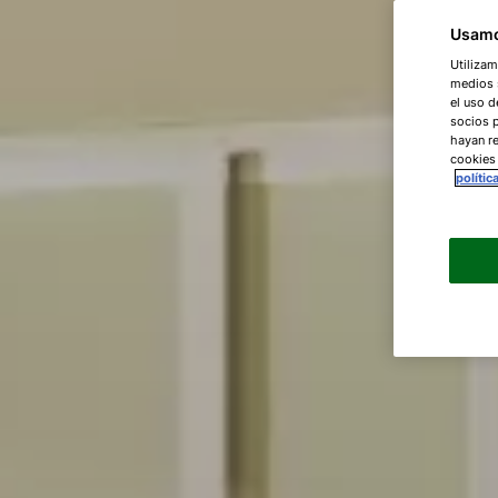
Usamo
Utilizam
medios s
el uso d
socios 
hayan re
cookies
polític