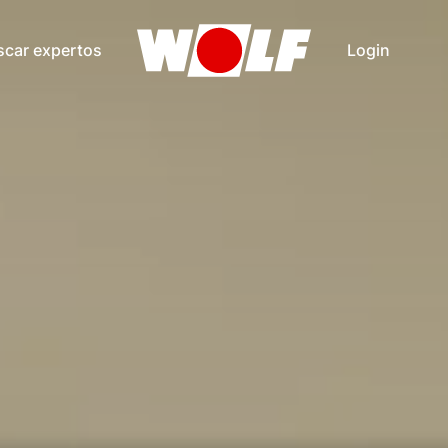
scar expertos
Login