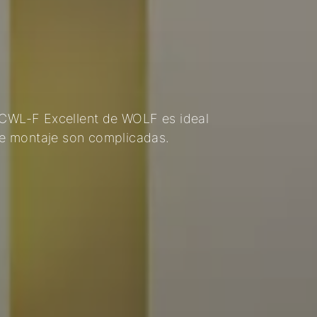
a CWL-F Excellent de WOLF es ideal
de montaje son complicadas.